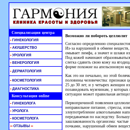
Специализация центра
Возможно ли побороть целлюлит
•
ГИНЕКОЛОГИЯ
Согласно определению специалистов
•
АКУШЕРСТВО
Из-за нарушений в обмене веществ,
омывает лимфа, а значит и шлаки из
•
УРОЛОГИЯ
Под кожей начинают образовываться
слегка сдавить свою кожу на ягодиц
•
ВЕНЕРОЛОГИЯ
форме похожие на апельсиновую корк
•
ДЕРМАТОЛОГИЯ
Как это ни печально, но этой боляч
половины человечества: признаки це
•
КОСМЕТОЛОГИЯ
25 до 30 лет, и у четырех женщин из 
•
ДИАГНОСТИКА
позавидовать мужчинам, у которых
ситуации может правильная антице
Консультация online
Первопричиной появления целлюлит
•
ГИНЕКОЛОГА
неправильное питание, стрессы, из
•
УРОЛОГА
злоупотребление алкогольными напи
передаваемая по наследству. Больш
•
КОСМЕТОЛОГА
зашлакованность организма: частые
•
•
ОТЗЫВЫ
•
•
почками, нарушенный обмен вещест