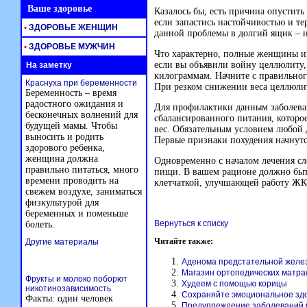
Ваше здоровье
Казалось бы, есть причина опустить
если запастись настойчивостью и т
•
ЗДОРОВЬЕ ЖЕНЩИН
данной проблемы в долгий ящик – на
•
ЗДОРОВЬЕ МУЖЧИН
Что характерно, полные женщины им
если вы объявили войну целлюлиту
На заметку
килограммам. Начните с правильног
Краснуха при беременности
При резком снижении веса целлюли
Беременность – время
радостного ожидания и
Для профилактики данным заболеван
бесконечных волнений для
сбалансированного питания, которое
будущей мамы. Чтобы
вес. Обязательным условием любой 
выносить и родить
Первые признаки похудения начнутся
здорового ребенка,
женщина должна
Одновременно с началом лечения сл
правильно питаться, много
пищи. В вашем рационе должно быть
времени проводить на
клетчаткой, улучшающей работу ЖК
свежем воздухе, заниматься
физкультурой для
беременных и поменьше
Вернуться к списку
болеть.
Читайте также:
Другие материалы
Аденома предстательной желез
Магазин ортопедических матра
Фрукты и молоко поборют
Худеем с помощью корицы
никотинозависимость
Сохраняйте эмоциональное здо
Факты: один человек
Предупреждение заболеваний 