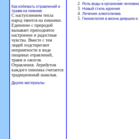
Роль воды в организме человек
Как избежать отравлений и
Новый стиль курения
травм на пикнике
Лечение алкоголизма
С наступлением тепла
Гинекология в жизни девушек 
народ тянется на пикники.
Единение с природой
вызывает приподнятое
настроение и радостные
чувства. Вместе с тем
людей подстерегают
неприятности в виде
пищевых отравлений,
травм и ожогов.
Отравления. Атрибутом
каждого пикника считается
традиционный шашлык.
Другие материалы