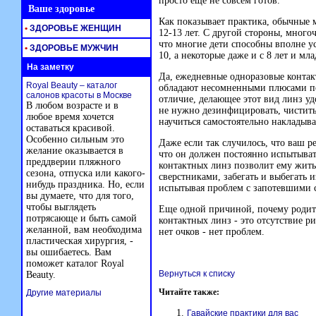
просто еще не совсем готов.
Ваше здоровье
Как показывает практика, обычные 
•
ЗДОРОВЬЕ ЖЕНЩИН
12-13 лет. С другой стороны, много
что многие дети способны вполне у
•
ЗДОРОВЬЕ МУЖЧИН
10, а некоторые даже и с 8 лет и мл
На заметку
Да, ежедневные одноразовые контак
Royal Beauty – каталог
обладают несомненными плюсами по
салонов красоты в Москве
отличие, делающее этот вид линз уд
В любом возрасте и в
не нужно дезинфицировать, чистить.
любое время хочется
научиться самостоятельно накладыват
оставаться красивой.
Особенно сильным это
Даже если так случилось, что ваш ре
желание оказывается в
что он должен постоянно испытыва
преддверии пляжного
контактных линз позволит ему жить
сезона, отпуска или какого-
сверстниками, забегать и выбегать 
нибудь праздника. Но, если
испытывая проблем с запотевшими с
вы думаете, что для того,
чтобы выглядеть
Еще одной причиной, почему родит
потрясающе и быть самой
контактных линз - это отсутствие ри
желанной, вам необходима
нет очков - нет проблем.
пластическая хирургия, -
вы ошибаетесь. Вам
поможет каталог Royal
Вернуться к списку
Beauty.
Читайте также:
Другие материалы
Гавайские практики для вас