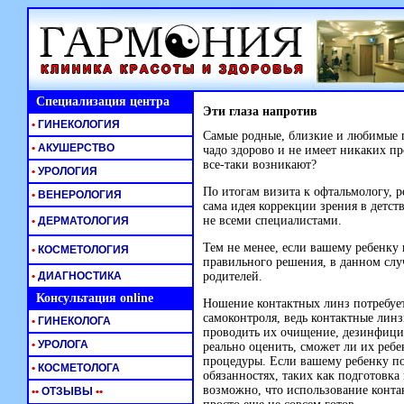
Специализация центра
Эти глаза напротив
•
ГИНЕКОЛОГИЯ
Самые родные, близкие и любимые гл
•
АКУШЕРСТВО
чадо здорово и не имеет никаких пр
все-таки возникают?
•
УРОЛОГИЯ
По итогам визита к офтальмологу, 
•
ВЕНЕРОЛОГИЯ
сама идея коррекции зрения в детст
не всеми специалистами.
•
ДЕРМАТОЛОГИЯ
Тем не менее, если вашему ребенку 
•
КОСМЕТОЛОГИЯ
правильного решения, в данном случ
•
ДИАГНОСТИКА
родителей.
Консультация online
Ношение контактных линз потребует
самоконтроля, ведь контактные линз
•
ГИНЕКОЛОГА
проводить их очищение, дезинфицир
•
УРОЛОГА
реально оценить, сможет ли их реб
процедуры. Если вашему ребенку п
•
КОСМЕТОЛОГА
обязанностях, таких как подготовка 
возможно, что использование контак
•
•
ОТЗЫВЫ
•
•