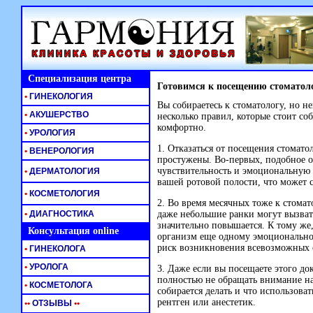
Специализация центра
Готовимся к посещению стоматол
•
ГИНЕКОЛОГИЯ
Вы собираетесь к стоматологу, но 
•
АКУШЕРСТВО
несколько правил, которые стоит со
комфортно.
•
УРОЛОГИЯ
1. Отказаться от посещения стомато
•
ВЕНЕРОЛОГИЯ
простужены. Во-первых, подобное 
чувствительность и эмоциональную 
•
ДЕРМАТОЛОГИЯ
вашей ротовой полости, что может 
•
КОСМЕТОЛОГИЯ
2. Во время месячных тоже к стомат
•
ДИАГНОСТИКА
даже небольшие ранки могут вызват
значительно повышается. К тому же,
Консультация online
организм еще одному эмоциональном
риск возникновения всевозможных
•
ГИНЕКОЛОГА
•
УРОЛОГА
3. Даже если вы посещаете этого док
полностью не обращать внимание на
•
КОСМЕТОЛОГА
собирается делать и что использова
рентген или анестетик.
•
•
ОТЗЫВЫ
•
•