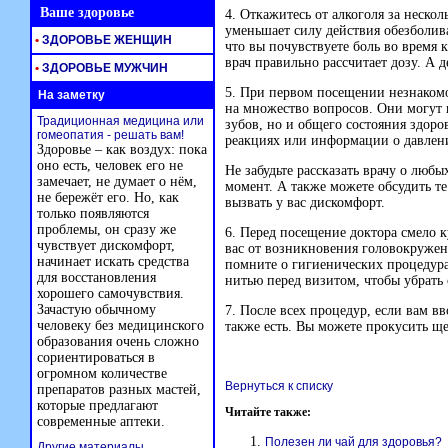
Ваше здоровье
4. Откажитесь от алкоголя за нескол
уменьшает силу действия обезболив
•
ЗДОРОВЬЕ ЖЕНЩИН
что вы почувствуете боль во время 
врач правильно рассчитает дозу. А 
•
ЗДОРОВЬЕ МУЖЧИН
5. При первом посещении незнакомог
На заметку
на множество вопросов. Они могут 
Традиционная медицина или
зубов, но и общего состояния здор
гомеопатия - решать вам!
реакциях или информации о давлен
Здоровье – как воздух: пока
оно есть, человек его не
Не забудьте рассказать врачу о люб
замечает, не думает о нём,
момент. А также можете обсудить т
не бережёт его. Но, как
вызвать у вас дискомфорт.
только появляются
проблемы, он сразу же
6. Перед посещение доктора смело 
чувствует дискомфорт,
вас от возникновения головокружен
начинает искать средства
помните о гигиенических процедура
для восстановления
нитью перед визитом, чтобы убрать 
хорошего самочувствия.
Зачастую обычному
7. После всех процедур, если вам в
человеку без медицинского
также есть. Вы можете прокусить щ
образования очень сложно
сориентироваться в
огромном количестве
Вернуться к списку
препаратов разных мастей,
которые предлагают
Читайте также:
современные аптеки.
Полезен ли чай для здоровья?
Другие материалы