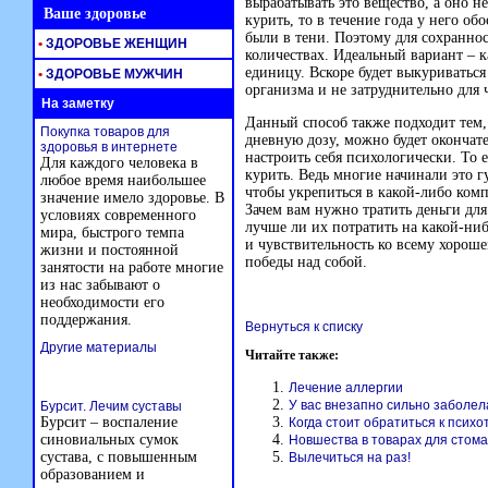
вырабатывать это вещество, а оно н
Ваше здоровье
курить, то в течение года у него об
были в тени. Поэтому для сохраннос
•
ЗДОРОВЬЕ ЖЕНЩИН
количествах. Идеальный вариант –
единицу. Вскоре будет выкуриваться 
•
ЗДОРОВЬЕ МУЖЧИН
организма и не затруднительно для 
На заметку
Данный способ также подходит тем,
Покупка товаров для
дневную дозу, можно будет окончате
здоровья в интернете
настроить себя психологически. То е
Для каждого человека в
курить. Ведь многие начинали это г
любое время наибольшее
чтобы укрепиться в какой-либо комп
значение имело здоровье. В
Зачем вам нужно тратить деньги для
условиях современного
лучше ли их потратить на какой-ни
мира, быстрого темпа
и чувствительность ко всему хороше
жизни и постоянной
победы над собой.
занятости на работе многие
из нас забывают о
необходимости его
поддержания.
Вернуться к списку
Другие материалы
Читайте также:
Лечение аллергии
У вас внезапно сильно заболел
Бурсит. Лечим суставы
Бурсит – воспаление
Когда стоит обратиться к псих
синовиальных сумок
Новшества в товарах для стома
сустава, с повышенным
Вылечиться на раз!
образованием и