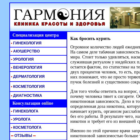
Специализация центра
Как бросить курить
•
ГИНЕКОЛОГИЯ
Огромное количество людей ежеднев
•
АКУШЕРСТВО
На самом деле табачная зависимость
мира. Стоит только удивляться, нас
•
УРОЛОГИЯ
служившая ритуалом у индейских пл
остается фактом, по статистике на 
•
ВЕНЕРОЛОГИЯ
двух процентов человек, то есть, 
•
ДЕРМАТОЛОГИЯ
них понимают, что не просто теряю
пучок болезней и существенно сок
•
КОСМЕТОЛОГИЯ
Для того чтобы ответить на вопрос,
•
ДИАГНОСТИКА
почему человека тянет к сигарете. 
никотиновая зависимость. Дело в то
Консультация online
определенная доза никотина, котору
•
ГИНЕКОЛОГА
начинает курить, организм расслабл
без его работы. В результате чего, 
•
УРОЛОГА
никотин и требует его из внешней с
•
КОСМЕТОЛОГА
Именно по этой причине врачи запр
•
•
ОТЗЫВЫ
•
•
никотиновой зависимостью больше т