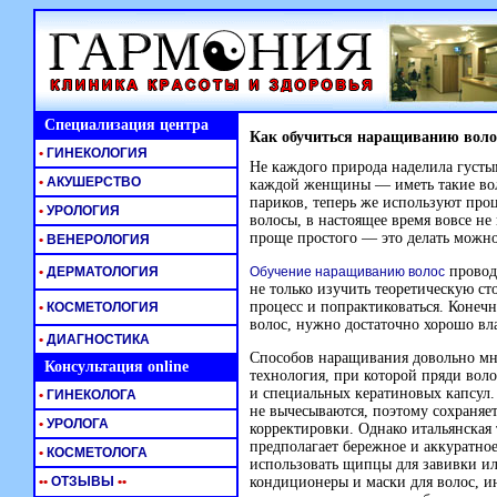
Специализация центра
Как обучиться наращиванию воло
•
ГИНЕКОЛОГИЯ
Не каждого природа наделила густы
•
АКУШЕРСТВО
каждой женщины — иметь такие во
париков, теперь же используют проц
•
УРОЛОГИЯ
волосы, в настоящее время вовсе не
проще простого — это делать можно
•
ВЕНЕРОЛОГИЯ
провод
•
ДЕРМАТОЛОГИЯ
Обучение наращиванию волос
не только изучить теоретическую ст
процесс и попрактиковаться. Конеч
•
КОСМЕТОЛОГИЯ
волос, нужно достаточно хорошо вл
•
ДИАГНОСТИКА
Способов наращивания довольно мно
Консультация online
технология, при которой пряди во
и специальных кератиновых капсул.
•
ГИНЕКОЛОГА
не вычесываются, поэтому сохраняе
•
УРОЛОГА
корректировки. Однако итальянская 
предполагает бережное и аккуратно
•
КОСМЕТОЛОГА
использовать щипцы для завивки ил
•
•
ОТЗЫВЫ
•
•
кондиционеры и маски для волос, ин