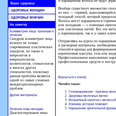
и наращенные волосы не будут держ
Ваше здоровье
Вообще существует множество спос
•
ЗДОРОВЬЕ ЖЕНЩИН
из них — горячий, выполняющийся 
холодный способ, который предполаг
•
ЗДОРОВЬЕ МУЖЧИН
Волосы могут наращиваться горячим
На заметку
или холодным — с помощью приплет
или эластичных нитей. Все эти мет
Асимметрия лица: признаки и
у парикмахеров, так и у самих клие
лечение
Синдром асимметрии лица
Отправляясь на курсы по наращиван
волнует не только
и расходные материалы, необходимы
современных пластических
относятся щипцы для формирования 
хирургов, но также и
кератиновые капсулы, гель или жидк
неврологов и
Профессиональное выполнение нара
невропатологов,
профессиональных средств и инстру
косметологов, стоматологов
и многих других
специалистов, поскольку
данная проблема является
Вернуться к списку
одной из самых сложных
Читайте также:
междисциплинарных
проблем.
Головокружение - причины воз
Другие материалы
Здоровье молочных желез
Волшебный напиток с мелиссо
Клиника, которая поможет
Нарушение эректильной функц
Лечение язвы желудка
Диагностирование язвы