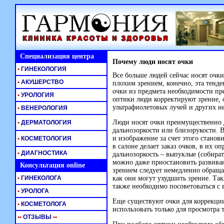
Специализация центра
Почему люди носят очки
•
ГИНЕКОЛОГИЯ
Все больше людей сейчас носят очки
•
АКУШЕРСТВО
плохим зрением, конечно, эта тенде
очки из предмета необходимости п
•
УРОЛОГИЯ
оптики люди корректируют зрение, о
ультрафиолетовых лучей и других н
•
ВЕНЕРОЛОГИЯ
Люди носят очки преимущественно д
•
ДЕРМАТОЛОГИЯ
дальнозоркости или близорукости. В
и изображение за счет этого станови
•
КОСМЕТОЛОГИЯ
в салоне делает заказ очков, в их 
•
ДИАГНОСТИКА
дальнозоркость – выпуклые (собира
можно даже приостановить развива
Консультация online
зрением следует немедленно обращат
•
ГИНЕКОЛОГА
как они могут ухудшить зрение. Т
также необходимо посоветоваться с 
•
УРОЛОГА
Еще существуют очки для коррекции
•
КОСМЕТОЛОГА
использовать только для просмотра 
•
•
ОТЗЫВЫ
•
•