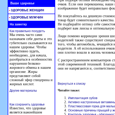
При подборе оптики необходимо об
Ваше здоровье
очков. Если они перекошены, ваши гл
изображение будет неправильно фок
•
ЗДОРОВЬЕ ЖЕНЩИН
Не покупайтесь на дешевую стоимост
•
ЗДОРОВЬЕ МУЖЧИН
товар будет сомнительного качества
Не подбирайте оптику себе самостоя
На заметку
подберет вам линзы и оптимальную 
Как правильно похудеть
Мы очень часто сами
Люди помимо коррекции зрения шир
назначаем себе диеты и это
водителей также существуют специа
губительно сказываются на
того, чтобы автомобиль, мчащийся 
нашем здоровье. Чтобы
водителя. А об использования очков 
эффективно худеть,
они плотно вошли в жизнь человека
необходимо, для начала,
разобраться в особенностях
С распространением компьютеров ст
нарушения белково-
этой современной техникой. Благода
жирового обмена в нашем
они не напрягаются и, соответственн
организме. Жиры
представляют собой
сложный эфир глицерина и
Вернуться к списку
жирных кислот.
Читайте также:
Другие материалы
Имплантация зубов
Активно настроенные витамин
Как сохранить здоровье
Пластмассовая горка для мал
Известно, что здоровье
Основные причины прыщей у же
является важнейшим
Контроль здоровья - обязаннос