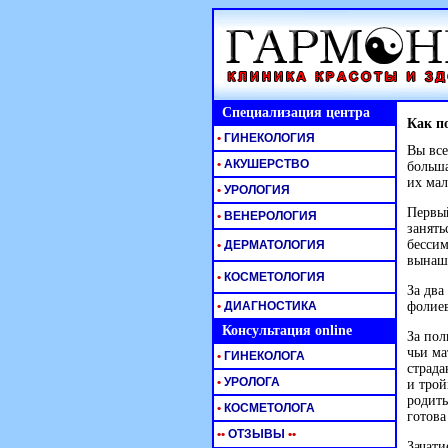
Специализация центра
Как п
•
ГИНЕКОЛОГИЯ
Вы все
•
АКУШЕРСТВО
больша
их ма
•
УРОЛОГИЯ
Первый
•
ВЕНЕРОЛОГИЯ
занять
бессим
•
ДЕРМАТОЛОГИЯ
вынаш
•
КОСМЕТОЛОГИЯ
За два
•
ДИАГНОСТИКА
фолиев
Консультация online
За пол
чьи ма
•
ГИНЕКОЛОГА
страда
•
УРОЛОГА
и трой
родить
•
КОСМЕТОЛОГА
готова
•
•
ОТЗЫВЫ
•
•
Зачати