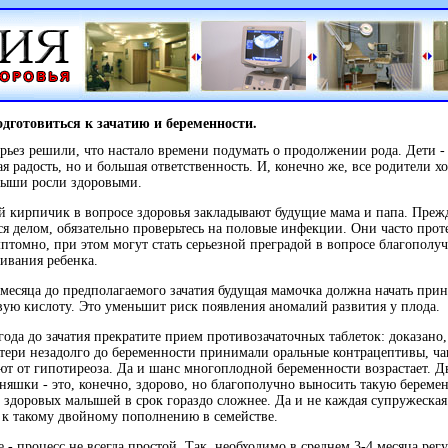
одготовиться к зачатию и беременности.
рьез решили, что настало времени подумать о продолжении рода. Дети -
я радость, но и большая ответственность. И, конечно же, все родители хо
лыши росли здоровыми.
 кирпичик в вопросе здоровья закладывают будущие мама и папа. Преж
ся делом, обязательно проверьтесь на половые инфекции. Они часто прот
птомно, при этом могут стать серьезной преградой в вопросе благополу
ивания ребенка.
 месяца до предполагаемого зачатия будущая мамочка должна начать при
ую кислоту. Это уменьшит риск появления аномалий развития у плода.
года до зачатия прекратите прием противозачаточных таблеток: доказано,
тери незадолго до беременности принимали оральные контрацептивы, ч
ют от гипотиреоза. Да и шанс многоплодной беременности возрастает. 
няшки - это, конечно, здорово, но благополучно выносить такую береме
 здоровых малышей в срок гораздо сложнее. Да и не каждая супружеская
 к такому двойному пополнению в семействе.
е - процесс не всегда простой. Так, необходимо в среднем 3-4 месяца рег