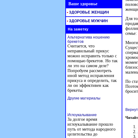
Ваше здоровье
полово
женщин
•
ЗДОРОВЬЕ ЖЕНЩИН
Для то
•
ЗДОРОВЬЕ МУЖЧИН
продав
фоллик
На заметку
семье:
Альтернатива ношению
брекетов
Многие
Считается, что
Сущест
неправильный прикус
сперма
можно исправить только с
хромос
помощью брекетов. Но так
момент
ли это на самом деле?
близос
Попробуем рассмотреть
малень
иной метод исправления
прикуса и определить, так
По ста
ли он эффективен как
Поэтом
брекеты.
бросит
Другие материалы
Вернут
Иглоукалывание
Читайт
За долгое время
иглоукалывание прошло
путь от метода народного
целительства до