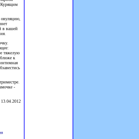
. Курящим
а овуляцию,
инет
й в вашей
ия.
чку.
ющее:
ее тяжелую
 ближе к
 интимная
бзавестись
триместре.
амочке -
 13.04.2012
ия