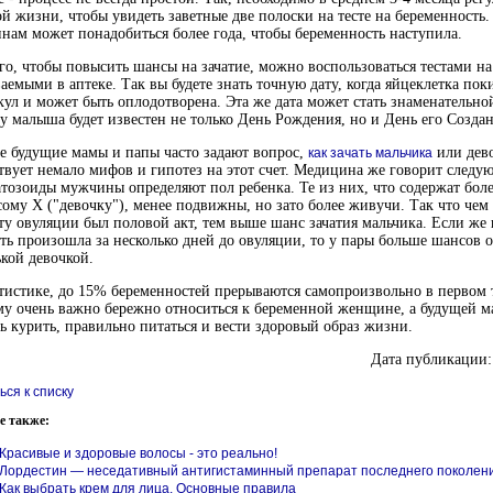
й жизни, чтобы увидеть заветные две полоски на тесте на беременность
ам может понадобиться более года, чтобы беременность наступила.
го, чтобы повысить шансы на зачатие, можно воспользоваться тестами н
аемыми в аптеке. Так вы будете знать точную дату, когда яйцеклетка пок
ул и может быть оплодотворена. Эта же дата может стать знаменательно
 у малыша будет известен не только День Рождения, но и День его Создан
 будущие мамы и папы часто задают вопрос,
или дево
как зачать мальчика
вует немало мифов и гипотез на этот счет. Медицина же говорит следу
тозоиды мужчины определяют пол ребенка. Те из них, что содержат бол
ому Х ("девочку"), менее подвижны, но зато более живучи. Так что чем
у овуляции был половой акт, тем выше шанс зачатия мальчика. Если же
ть произошла за несколько дней до овуляции, то у пары больше шансов о
кой девочкой.
тистике, до 15% беременностей прерываются самопроизвольно в первом 
у очень важно бережно относиться к беременной женщине, а будущей м
ь курить, правильно питаться и вести здоровый образ жизни.
Дата публикации:
ься к списку
е также:
Красивые и здоровые волосы - это реально!
Лордестин — неседативный антигистаминный препарат последнего поколен
Как выбрать крем для лица. Основные правила