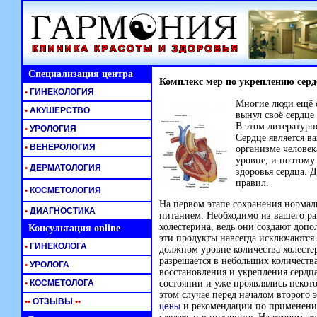
Специализация центра
Комплекс мер по укреплению серд
•
ГИНЕКОЛОГИЯ
Многие люди ещё с
•
АКУШЕРСТВО
вынул своё сердце
В этом литературн
•
УРОЛОГИЯ
Сердце является в
•
ВЕНЕРОЛОГИЯ
организме человек
уровне, и поэтому
•
ДЕРМАТОЛОГИЯ
здоровья сердца. 
правил.
•
КОСМЕТОЛОГИЯ
На первом этапе сохранения нормал
•
ДИАГНОСТИКА
питанием. Необходимо из вашего р
холестерина, ведь они создают допо
Консультация online
эти продукты навсегда исключаются 
•
ГИНЕКОЛОГА
должном уровне количества холесте
разрешается в небольших количества
•
УРОЛОГА
восстановления и укрепления сердца
•
КОСМЕТОЛОГА
состоянии и уже проявлялись некот
этом случае перед началом второго
•
•
ОТЗЫВЫ
•
•
и рекомендации по применению
цены