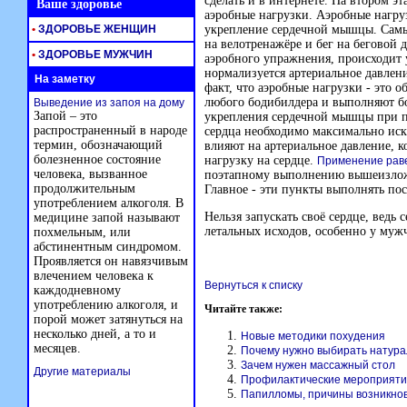
сделать и в интернете. На втором э
Ваше здоровье
аэробные нагрузки. Аэробные нагру
•
ЗДОРОВЬЕ ЖЕНЩИН
укрепление сердечной мышцы. Сам
на велотренажёре и бег на беговой
•
ЗДОРОВЬЕ МУЖЧИН
аэробного упражнения, происходит
нормализуется артериальное давлени
На заметку
факт, что аэробные нагрузки - это
любого бодибилдера и выполняют б
Выведение из запоя на дому
Запой – это
укрепления сердечной мышцы при пи
распространенный в народе
сердца необходимо максимально иск
термин, обозначающий
влияют на артериальное давление, к
болезненное состояние
нагрузку на сердце.
Применение рав
человека, вызванное
поэтапному выполнению вышеизложе
продолжительным
Главное - эти пункты выполнять пос
употреблением алкоголя. В
Нельзя запускать своё сердце, вед
медицине запой называют
летальных исходов, особенно у муж
похмельным, или
абстинентным синдромом.
Проявляется он навязчивым
влечением человека к
Вернуться к списку
каждодневному
употреблению алкоголя, и
Читайте также:
порой может затянуться на
несколько дней, а то и
Новые методики похудения
месяцев.
Почему нужно выбирать натура
Зачем нужен массажный стол
Другие материалы
Профилактические мероприяти
Папилломы, причины возникнов