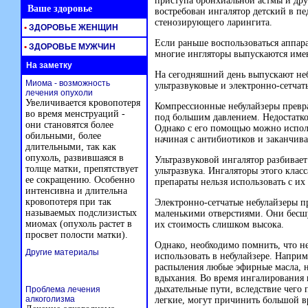
приступа бронхиальной астмы и дру
Ваше здоровье
востребован ингалятор детский в п
стенозирующего ларингита.
•
ЗДОРОВЬЕ ЖЕНЩИН
Если раньше воспользоваться аппар
•
ЗДОРОВЬЕ МУЖЧИН
многие ингляторы выпускаются име
На заметку
На сегодняшний день выпускают неб
Миома - возможность
ультразвуковые и электронно-сетчат
лечения опухоли
Увеличивается кровопотеря
Компрессионные небулайзеры превра
во время менструаций -
под большим давлением. Недостатком
они становятся более
Однако с его помощью можно исполь
обильными, более
начиная с антибиотиков и заканчив
длительными, так как
опухоль, развившаяся в
Ультразвуковой ингалятор разбивае
толще матки, препятствует
ультразвука. Ингаляторы этого клас
ее сокращению. Особенно
препараты нельзя использовать с их
интенсивна и длительна
кровопотеря при так
Электронно-сетчатые небулайзеры п
называемых подслизистых
маленькими отверстиями. Они бесш
миомах (опухоль растет в
их стоимость слишком высока.
просвет полости матки).
Однако, необходимо помнить, что н
Другие материалы
использовать в небулайзере. Наприм
распыления любые эфирные масла, на
вдыхания. Во время ингалирования 
дыхательные пути, вследствие чего 
Проблема лечения
алкоголизма
легкие, могут причинить большой в