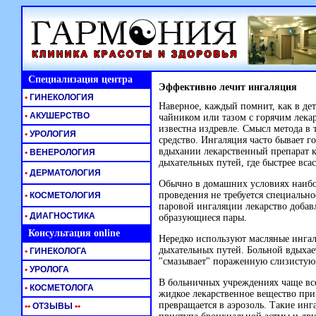
Специализация центра
Эффективно лечит ингаляция
•
ГИНЕКОЛОГИЯ
Наверное, каждый помнит, как в дет
•
АКУШЕРСТВО
чайником или тазом с горячим лека
известна издревле. Смысл метода в 
•
УРОЛОГИЯ
средство. Ингаляция часто бывает г
вдыхании лекарственный препарат к
•
ВЕНЕРОЛОГИЯ
дыхательных путей, где быстрее всас
•
ДЕРМАТОЛОГИЯ
Обычно в домашних условиях наибол
проведения не требуется специально
•
КОСМЕТОЛОГИЯ
паровой ингаляции лекарство добавл
•
ДИАГНОСТИКА
образующиеся пары.
Консультация online
Нередко используют масляные ингал
дыхательных путей. Больной вдыхае
•
ГИНЕКОЛОГА
"смазывает" пораженную слизистую
•
УРОЛОГА
В больничных учреждениях чаще вс
•
КОСМЕТОЛОГА
жидкое лекарственное вещество при
превращается в аэрозоль. Такие инг
•
•
ОТЗЫВЫ
•
•