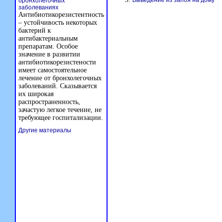
Выведение из запоя на дому
бронхолегочных
заболеваниях
Антибиотикорезистентность
– устойчивость некоторых
бактерий к
антибактериальным
препаратам. Особое
значение в развитии
антибиотикорезистености
имеет самостоятельное
лечение от бронхолегочных
заболеваний. Сказывается
их широкая
распространенность,
зачастую легкое течение, не
требующее госпитализации.
Другие материалы