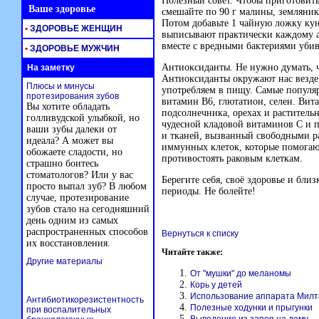
Полезный совет. Чтобы приготовит
Ваше здоровье
смешайте по 90 г малины, земляник
Потом добавьте 1 чайную ложку кун
•
ЗДОРОВЬЕ ЖЕНЩИН
выписывают практически каждому ан
вместе с вредными бактериями уби
•
ЗДОРОВЬЕ МУЖЧИН
Антиоксиданты. Не нужно думать, ч
На заметку
Антиоксиданты окружают нас везде
Плюсы и минусы
употребляем в пищу. Самые популяр
протезирования зубов
витамин В6, глютатион, селен. Вит
Вы хотите обладать
подсолнечника, орехах и раститель
голливудской улыбкой, но
чудесной кладовой витаминов С и п
ваши зубы далеки от
и тканей, вызванный свободными р
идеала? А может вы
иммунных клеток, которые помогают
обожаете сладости, но
противостоять раковым клеткам.
страшно боитесь
стоматологов? Или у вас
Берегите себя, своё здоровье и бли
просто выпал зуб? В любом
периоды. Не болейте!
случае, протезирование
зубов стало на сегодняшний
день одним из самых
распространенных способов
Вернуться к списку
их восстановления.
Читайте также:
Другие материалы
От "мушки" до меланомы
Корь у детей
Использование аппарата Милт
Антибиотикорезистентность
Полезные ходунки и прыгунки
при воспалительных