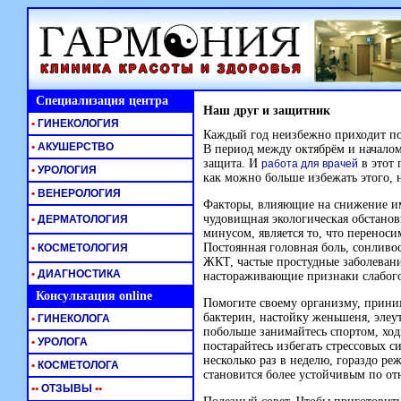
Специализация центра
Наш друг и защитник
•
ГИНЕКОЛОГИЯ
Каждый год неизбежно приходит пор
•
АКУШЕРСТВО
В период между октябрём и началом
защита. И
в этот 
работа для врачей
•
УРОЛОГИЯ
как можно больше избежать этого, 
•
ВЕНЕРОЛОГИЯ
Факторы, влияющие на снижение им
чудовищная экологическая обстанов
•
ДЕРМАТОЛОГИЯ
минусом, является то, что переноси
Постоянная головная боль, сонливо
•
КОСМЕТОЛОГИЯ
ЖКТ, частые простудные заболевани
•
ДИАГНОСТИКА
настораживающие признаки слабог
Консультация online
Помогите своему организму, прини
бактерин, настойку женьшеня, элеут
•
ГИНЕКОЛОГА
побольше занимайтесь спортом, ходи
•
УРОЛОГА
постарайтесь избегать стрессовых 
несколько раз в неделю, гораздо р
•
КОСМЕТОЛОГА
становится более устойчивым по о
•
•
ОТЗЫВЫ
•
•