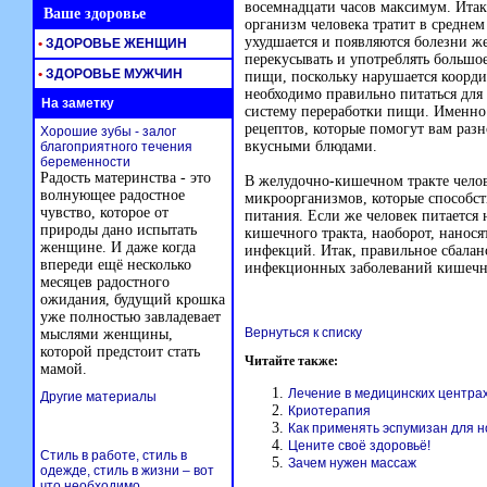
восемнадцати часов максимум. Итак
Ваше здоровье
организм человека тратит в среднем
ухудшается и появляются болезни ж
•
ЗДОРОВЬЕ ЖЕНЩИН
перекусывать и употреблять больш
•
ЗДОРОВЬЕ МУЖЧИН
пищи, поскольку нарушается коорди
необходимо правильно питаться для
На заметку
систему переработки пищи. Именн
рецептов, которые помогут вам раз
Хорошие зубы - залог
вкусными блюдами.
благоприятного течения
беременности
Радость материнства - это
В желудочно-кишечном тракте челов
волнующее радостное
микроорганизмов, которые способс
чувство, которое от
питания. Если же человек питается
природы дано испытать
кишечного тракта, наоборот, нанос
женщине. И даже когда
инфекций. Итак, правильное сбала
впереди ещё несколько
инфекционных заболеваний кишечн
месяцев радостного
ожидания, будущий крошка
уже полностью завладевает
Вернуться к списку
мыслями женщины,
которой предстоит стать
Читайте также:
мамой.
Лечение в медицинских центра
Другие материалы
Криотерапия
Как применять эспумизан для 
Цените своё здоровьё!
Стиль в работе, стиль в
Зачем нужен массаж
одежде, стиль в жизни – вот
что необходимо