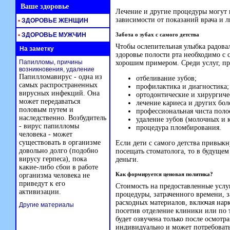
Ваше здоровье
Лечение и другие процедуры могут 
зависимости от показаний врача и 
•
ЗДОРОВЬЕ ЖЕНЩИН
•
ЗДОРОВЬЕ МУЖЧИН
Забота о зубах с самого детства
Чтобы ослепительная улыбка радовала
На заметку
здоровье полости рта необходимо с с
Папилломы, причины
хорошим примером. Среди услуг, пр
возникновения, удаление
Папилломавирус - одна из
отбеливание зубов;
самых распространенных
профилактика и диагностика;
вирусных инфекций. Она
ортодонтические и хирургиче
может передаваться
лечение кариеса и других бол
половым путем и
профессиональная чиста полос
наследственно. Возбудитель
удаление зубов (молочных и 
- вирус папилломы
процедура пломбирования.
человека - может
существовать в организме
Если дети с самого детства привыкн
довольно долго (подобно
посещать стоматолога, то в будущем
вирусу герпеса), пока
деньги.
какие-либо сбои в работе
Как формируется ценовая политика?
организма человека не
приведут к его
Стоимость на предоставленные усл
активизации.
процедуры, затраченного времени, 
расходных материалов, включая нарк
Другие материалы
посетив отделение клиники или по 
будет озвучена только после осмотр
индивидуально и может потребовать 