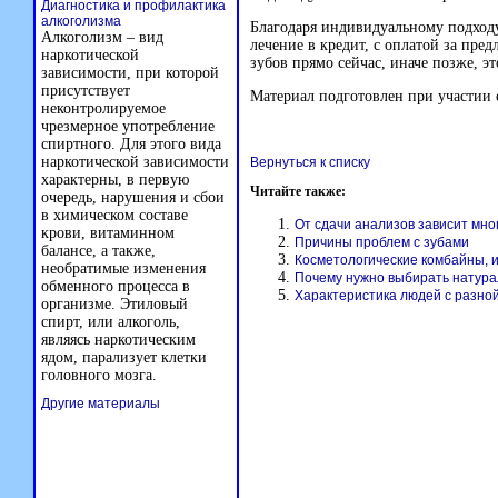
Диагностика и профилактика
алкоголизма
Благодаря индивидуальному подход
Алкоголизм – вид
лечение в кредит, с оплатой за пре
наркотической
зубов прямо сейчас, иначе позже, эт
зависимости, при которой
присутствует
Материал подготовлен при участии
неконтролируемое
чрезмерное употребление
спиртного. Для этого вида
наркотической зависимости
Вернуться к списку
характерны, в первую
Читайте также:
очередь, нарушения и сбои
в химическом составе
От сдачи анализов зависит мно
крови, витаминном
Причины проблем с зубами
балансе, а также,
Косметологические комбайны, 
необратимые изменения
Почему нужно выбирать натура
обменного процесса в
Характеристика людей с разной
организме. Этиловый
спирт, или алкоголь,
являясь наркотическим
ядом, парализует клетки
головного мозга.
Другие материалы