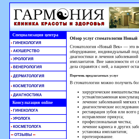
Специализация центра
Обзор услуг стоматологии Новый
•
ГИНЕКОЛОГИЯ
Стоматология «Новый Век» — это вс
•
АКУШЕРСТВО
оборудование, индивидуальный подх
диагностики и лечения заболеваний
•
УРОЛОГИЯ
имплантатов. Вне зависимости от с
дела справятся с ней, а пациент ост
•
ВЕНЕРОЛОГИЯ
Перечень предлагаемых услуг
•
ДЕРМАТОЛОГИЯ
В стоматологии можно получить бол
•
КОСМЕТОЛОГИЯ
хирургические вмешательства
•
ДИАГНОСТИКА
устная/письменная консультац
лечение заболеваний мягких т
Консультация online
диагностические исследовани
•
ГИНЕКОЛОГА
реставрация зубов или всего р
исправление прикуса;
•
УРОЛОГА
профессиональная чистка;
•
КОСМЕТОЛОГА
лечение кариеса и других заб
установка имплантатов;
•
•
ОТЗЫВЫ
•
•
протезирование.