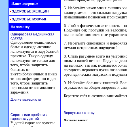
Ваше здоровье
5. Избегайте накопления лишних к
•
ЗДОРОВЬЕ ЖЕНЩИН
килограммов – это сильная нагрузка
изнашивание позвонков происходит 
•
ЗДОРОВЬЕ МУЖЧИН
6. Любая физическая активность – о
На заметку
Подойдет бег, прогулки на велосипе
Одноразовая медицинская
выполняйте комплексные упражнения
одежда
Одноразовое медицинское
7. Избегайте сквозняков и переох
белье и одежда активно
немало неприятных ощущений.
используются в зарубежной
практике. Такую одежду
8. Спать разумнее всего на умеренн
используют не только для
пользы вашей осанке. Подушка долж
того, чтобы защитить
на валиках, так как появляется бо
больных от
сосудисто-нервного пуска позвоночн
внутрибольничных и иных
ортопедических матрасах и подушка
типов инфекции, но и для
9. Избегайте больших тяжестей. Бол
того, чтобы защитить
отражается на общем здоровье и са
персонала от возможного
заражения.
Берегите себя и активно занимайтес
Другие материалы
Вернуться к списку
Сироты или проблемы
взрослых у детей
Читайте также:
У детей сирот все чувства