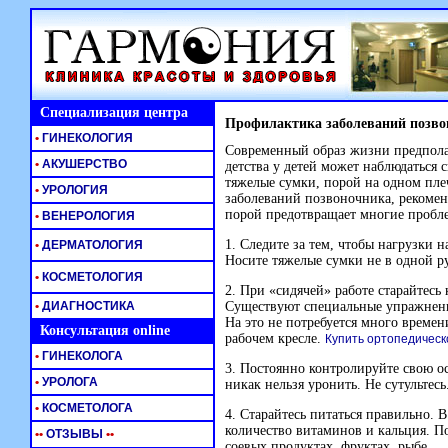
Специализация центра
Профилактика заболеваний позво
•
ГИНЕКОЛОГИЯ
Современный образ жизни предпола
•
АКУШЕРСТВО
детства у детей может наблюдаться 
тяжелые сумки, порой на одном пл
•
УРОЛОГИЯ
заболеваний позвоночника, рекомен
порой предотвращает многие пробле
•
ВЕНЕРОЛОГИЯ
1. Следите за тем, чтобы нагрузки 
•
ДЕРМАТОЛОГИЯ
Носите тяжелые сумки не в одной ру
•
КОСМЕТОЛОГИЯ
2. При «сидячей» работе старайтесь
•
ДИАГНОСТИКА
Существуют специальные упражнени
На это не потребуется много времен
Консультация online
рабочем кресле.
Купить ортопедическ
•
ГИНЕКОЛОГА
3. Постоянно контролируйте свою оса
•
УРОЛОГА
никак нельзя уронить. Не сутультесь
•
КОСМЕТОЛОГА
4. Старайтесь питаться правильно. 
количество витаминов и кальция. П
•
•
ОТЗЫВЫ
•
•
соевых продуктах, фруктах, рыбе.