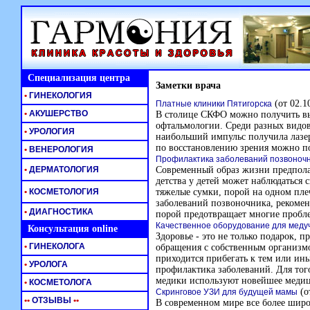
Специализация центра
Заметки врача
•
ГИНЕКОЛОГИЯ
(от 02.1
Платные клиники Пятигорска
•
АКУШЕРСТВО
В столице СКФО можно получить вы
офтальмологии. Среди разных видо
•
УРОЛОГИЯ
наибольший импульс получила лазер
по восстановлению зрения можно п
•
ВЕНЕРОЛОГИЯ
Профилактика заболеваний позвоночн
•
ДЕРМАТОЛОГИЯ
Современный образ жизни предпола
детства у детей может наблюдаться 
•
КОСМЕТОЛОГИЯ
тяжелые сумки, порой на одном пл
заболеваний позвоночника, рекомен
•
ДИАГНОСТИКА
порой предотвращает многие пробле
Качественное оборудование для мед
Консультация online
Здоровье - это не только подарок, 
•
ГИНЕКОЛОГА
обращения с собственным организмо
приходится прибегать к тем или ин
•
УРОЛОГА
профилактика заболеваний. Для тог
медики используют новейшее медиц
•
КОСМЕТОЛОГА
(о
Скринговое УЗИ для будущей мамы
•
•
ОТЗЫВЫ
•
•
В современном мире все более широ