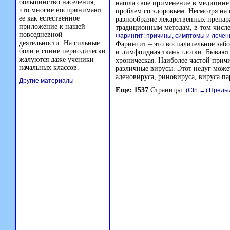
большинство населения,
нашла свое применение в медицине 
что многие воспринимают
проблем со здоровьем. Несмотря на
ее как естественное
разнообразие лекарственных препар
приложение к нашей
традиционным методам, в том числе
повседневной
Фарингит: причины, симптомы и лечен
деятельности. На сильные
Фарингит – это воспалительное забо
боли в спине периодически
и лимфоидная ткань глотки. Бывают
жалуются даже ученики
хроническая. Наиболее частой прич
начальных классов.
различные вирусы. Этот недуг мож
аденовируса, риновируса, вируса па
Другие материалы
Еще: 1537
Страницы:
(Ctrl ←) Пред