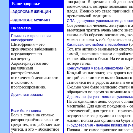
эхографии. В пренатальной диагнос
Ваше здоровье
возможности, которые позволяют вы
плода. Именно это стало причиной т
•
ЗДОРОВЬЕ ЖЕНЩИН
пренатальной медицины.
•
ЗДОРОВЬЕ МУЖЧИН
СПА - доступное удовольствие для со
Современный человек, живущий в же
На заметку
вынужден тратить очень много энер
каким-либо образом восполнять, жел
Причины и проявления
может позволить себе бросить свои д
шизофрении
Шизофрения – это
(о
Как правильно выбрать термобелье
хроническое заболевание,
Тот, кто активно занимается спорто
передающееся по
зимой, наверняка знаком с проблемой
наследству.
тканях обычного белья. На ее испар
Характеризуется оно
потере тепла.
различными
(от 1
Консультация у врача-гинеколога
расстройствами
Каждый из нас знает, как дорого ц
психической деятельности
нищий счастливее всякого больного 
и склонно к
становятся не в радость жизнь и ее 
прогрессированию.
Сколько уже было написано статей н
обращаться во время за помощью к в
Другие материалы
Идеальная фигура - легко и с удовольс
На сегодняшний день, борьба с ли
масштабы. Для одних похудение - с
Если болит спина
эстетический, для третьих – прихот
Боль в спине на столько
осуществляется разумно и построен
распространённое явление
жизни, польза для организма будет 
среди тех, кто работает или
Гирудотерапия - лечение пиявками (Ча
учится, а это – абсолютное
Пиявка - не самое приятное живое с