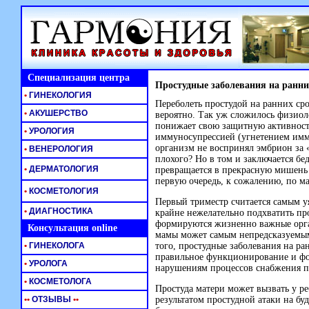
Специализация центра
Простудные заболевания на ранни
•
ГИНЕКОЛОГИЯ
Переболеть простудой на ранних сро
•
АКУШЕРСТВО
вероятно. Так уж сложилось физиол
понижает свою защитную активност
•
УРОЛОГИЯ
иммуносупрессией (угнетением имм
организм не воспринял эмбрион за «
•
ВЕНЕРОЛОГИЯ
плохого? Но в том и заключается б
•
ДЕРМАТОЛОГИЯ
превращается в прекрасную мишень 
первую очередь, к сожалению, по м
•
КОСМЕТОЛОГИЯ
Первый триместр считается самым у
•
ДИАГНОСТИКА
крайне нежелательно подхватить пр
формируются жизненно важные орган
Консультация online
мамы может самым непредсказуемым 
•
ГИНЕКОЛОГА
того, простудные заболевания на р
правильное функционирование и фо
•
УРОЛОГА
нарушениям процессов снабжения п
•
КОСМЕТОЛОГА
Простуда матери может вызвать у 
•
•
ОТЗЫВЫ
•
•
результатом простудной атаки на б