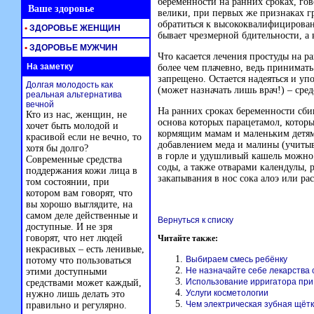
беременности на ранних сроках, го
Ваше здоровье
велики, при первых же признаках г
обратиться к высококвалифицирован
•
ЗДОРОВЬЕ ЖЕНЩИН
бывает чрезмерной бдительности, а
•
ЗДОРОВЬЕ МУЖЧИН
Что касается лечения простуды на р
На заметку
более чем плачевно, ведь принима
запрещено. Остается надеяться и уп
Долгая молодость как
(может назначать лишь врач!) – ср
реальная альтернатива
вечной
На ранних сроках беременности сби
Кто из нас, женщин, не
основа которых парацетамол, кото
хочет быть молодой и
кормящим мамам и маленьким детям
красивой если не вечно, то
добавлением меда и малины (учитыв
хотя бы долго?
в горле и удушливый кашель можно
Современные средства
соды, а также отварами календулы,
поддержания кожи лица в
закапывания в нос сока алоэ или ра
том состоянии, при
котором вам говорят, что
вы хорошо выглядите, на
самом деле действенные и
Вернуться к списку
доступные. И не зря
говорят, что нет людей
Читайте также:
некрасивых – есть ленивые,
Выбираем смесь ребёнку
потому что пользоваться
Не назначайте себе лекарства 
этими доступными
Использование ирригатора при
средствами может каждый,
Услуги косметологии
нужно лишь делать это
Чем электрическая зубная щёт
правильно и регулярно.