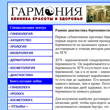
Специализация центра
Ранняя диагностика беременности
•
ГИНЕКОЛОГИЯ
Первые субъективные признаки бер
•
АКУШЕРСТВО
первые недели после зачатия прохо
беременности на маленьких сроках
•
УРОЛОГИЯ
достоверным и точным методом ранн
на ХГЧ.
•
ВЕНЕРОЛОГИЯ
ХГЧ - хорионический гонадотропин ч
•
ДЕРМАТОЛОГИЯ
беременности. Он вырабатывается к
беременности ХГЧ отсутствует или 
•
КОСМЕТОЛОГИЯ
беременной, так и в ее моче – имен
•
ДИАГНОСТИКА
беременности начинает вырабатывать
то есть еще до задержки. Его конце
Консультация online
намного меньше, чем в крови. Поэто
•
ГИНЕКОЛОГА
через несколько дней задержки, но 
беременности немного раньше.
•
УРОЛОГА
Для получения наиболее достоверног
•
КОСМЕТОЛОГА
несколько дней, чтобы проследить 
•
•
ОТЗЫВЫ
•
•
увеличивается слишком быстро, это