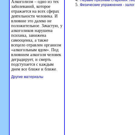
Первые признаки старения: ли
Алкоголизм – одно из тех
Физические упражнения - залог
заболеваний, которое
отражается на всех сферах
деятельности человека. И
влияние это далеко не
положительное. Зачастую, у
алкоголиков нарушена
психика, занижена
самооценка, а также
всецело отравлен организм
«алкогольным ядом». Под
влиянием алкоголя человек
деградирует, и смерть
подступается с каждым
днем все ближе и ближе.
Другие материалы