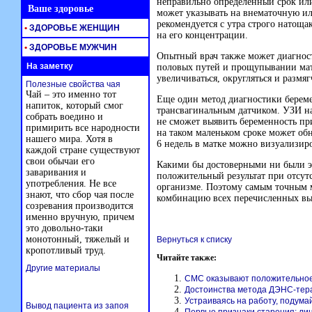
неправильно определенный срок ил
Ваше здоровье
может указывать на внематочную ил
рекомендуется с утра строго натоща
•
ЗДОРОВЬЕ ЖЕНЩИН
на его концентрации.
•
ЗДОРОВЬЕ МУЖЧИН
Опытный врач также может диагнос
На заметку
половых путей и прощупывании матк
увеличиваться, округляться и размяг
Полезные свойства чая
Чай – это именно тот
Еще один метод диагностики береме
напиток, который смог
трансвагинальным датчиком. УЗИ н
собрать воедино и
не сможет выявить беременность пр
примирить все народности
на таком маленьком сроке может об
нашего мира. Хотя в
6 недель в матке можно визуализир
каждой стране существуют
свои обычаи его
Какими бы достоверными ни были э
заваривания и
положительный результат при отсут
употребления. Не все
организме. Поэтому самым точным 
знают, что сбор чая после
комбинацию всех перечисленных в
созревания производится
именно вручную, причем
это довольно-таки
монотонный, тяжелый и
Вернуться к списку
кропотливый труд.
Читайте также:
Другие материалы
СМС оказывают положительное
Достоинства метода ДЭНС-тер
Устраиваясь на работу, подумай
Вывод пациента из запоя