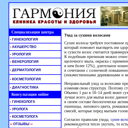
Специализация центра
Уход за сухими волосами
•
ГИНЕКОЛОГИЯ
Сухие волосы требуют постоянное п
•
АКУШЕРСТВО
который поможет выглядеть им здо
и сухости волос считается травмир
•
УРОЛОГИЯ
К подобным причинам можно отнести
щелочного мыла, окраска с примене
•
ВЕНЕРОЛОГИЯ
в нем более 12%), длительное ношен
•
ДЕРМАТОЛОГИЯ
в сочетании с солнечной повышенно
(некачественными деревянными и м
•
КОСМЕТОЛОГИЯ
Неправильный уход за волосами прив
•
ДИАГНОСТИКА
изменяя свою структуру. Поэтому с
Обычно 1 раз в 10–14 дней моют сух
Консультация online
лучше всего для мытья волос данно
•
ГИНЕКОЛОГА
в своем составе биологически актив
пшеницы, липового цвета, ромашки,
•
УРОЛОГА
смесей, которые перед мытьем голов
•
КОСМЕТОЛОГА
Согласно правилам ухода,
сухие вол
•
•
ОТЗЫВЫ
•
•
рекомендуется тепло укутать, то ест