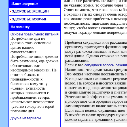
или любое растительное масло, и г
Ваше здоровье
не указано время, то обычно через
Стоит помнить, что такие волосы б
•
ЗДОРОВЬЕ ЖЕНЩИН
а окрашивать их следует очень осто
как можно реже прибегать к помощи
•
ЗДОРОВЬЕ МУЖЧИН
необходимость, тщательно высушите
На заметку
минут, чтобы волосы окончательно в
получат гораздо меньше поврежден
Основы правильного питания
Потребление еды не
Проблема секущихся или расслаива
должно стать основной
организму приходится функциониро
целью вашего
могут разлохмачиваться, и если ко
существования.
всей длине. Однако стрижка не реш
Потребление пищи должно
расслаивания.
быть разумным, еда должна
Если у вас
секущиеся волосы лечен
обеспечивать вас
Напомним, что среди таких средств
необходимой энергией. Не
Это может частично восстановить з
стоит забывать о
К современным салонным средствам
принадлежности к
волос. На волосы наносится вязкий
биологическому типу.
питает их и одновременно защищае
«Совы», активность
в специальную защитную и питате
которых повышается с
Эстетический эффект при умелом 
приближением вечера,
приобретают благородный здоровый 
испытывают невероятное
ламинированных волос очень легко
чувство голода во второй
Если ваши волосы окрашены, цвет б
половине дня.
В лечебных целях процедуру нужно 
Другие материалы
можно сделать в домашних условия