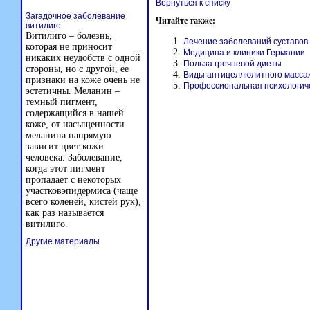
Вернуться к списку
Загадочное заболевание
Читайте также:
витилиго
Витилиго – болезнь,
Лечение заболеваний суставов
которая не приносит
Медицина и клиники Германии
никаких неудобств с одной
Польза гречневой диеты
стороны, но с другой, ее
Виды антицеллюлитного масса
признаки на коже очень не
Профессиональная психологич
эстетичны. Меланин –
темный пигмент,
содержащийся в нашей
коже, от насыщенности
меланина напрямую
зависит цвет кожи
человека. Заболевание,
когда этот пигмент
пропадает с некоторых
участковэпидермиса (чаще
всего коленей, кистей рук),
как раз называется
витилиго.
Другие материалы