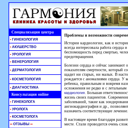
Специализация центра
Проблемы и возможности совреме
•
ГИНЕКОЛОГИЯ
Истории кардиологии, как и истори
•
АКУШЕРСТВО
всегда интересовала работа сердца 
беспомощность перед смертью, чело
•
УРОЛОГИЯ
предотвращения.
•
ВЕНЕРОЛОГИЯ
Болезни сердца и сейчас занимают 
показателям смертности, который со
•
ДЕРМАТОЛОГИЯ
щадит ни старых, ни малых. В наст
рождается с аномалиями сердца. У к
•
КОСМЕТОЛОГИЯ
ребенка, правильным и вовремя назн
•
ДИАГНОСТИКА
осложнения не редко и с летальным
. Большая ответственнос
кардиология
Консультация online
жизнь своих пациентов. Современн
•
ГИНЕКОЛОГА
заболеваний, такие как зондировани
ангиокардиография и др., позволяют
•
УРОЛОГА
назначить соответствующее лечение
•
КОСМЕТОЛОГА
В настоящее время благодаря разви
•
•
ОТЗЫВЫ
•
•
месте. Стали проводится очень слож