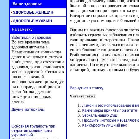
производят замену клапанов, изгот
Ваше здоровье
большой вопрос в проведении слож
операции часто приводит к отказу п
•
ЗДОРОВЬЕ ЖЕНЩИН
Внедрение социальных проектов в з
медицинскую помощь все большей ч
•
ЗДОРОВЬЕ МУЖЧИН
На заметку
Одним из важных факторов является
избежать сердечных заболевания ил
Заботимся о здоровье
свои привычки и стереотипы. Прави
Во все времена тема
упражнениями, отказаться от алкого
здоровья актуальна.
употребляющие спиртные напитки и 
Независимо от количества
Реабилитация (физическая и психол
денег в кошельке и статуса
хирургического вмешательства, ока
в обществе, при отсутствии
пациента. Поэтому после выписки и
здоровья, жизнь становится
санаторий, потому что дома он буд
менее радостной. Сегодня в
погоне за вечной
молодостью женщины идут
на неоправданный риск и
Вернуться к списку
колят ботокс, делают
Читайте также:
инъекции стволовых
клеток.
Лимон и его использование в м
Другие материалы
Какие меры принять при отите
Зеркала наших душ
Продукты, которые избавляют 
Как сбросить лишний вес
Основная трудность при
открытии медицинских
учреждений