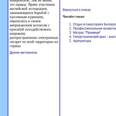
невероятной, тем не менее,
это правда. Врачи участники
английской ассоциации,
Вернуться к списку
занимающиеся борьбой с
Читайте также:
пассивным курением,
обратились к своим
Отдых в санаториях Белору
американским коллегам с
Профессиональная косметик
просьбой посодействовать
Матрас "Премиум"
широкому
Гипертонический криз - знат
распространению электронных
Акупунктура
сигарет по всей территории их
страны.
Другие материалы