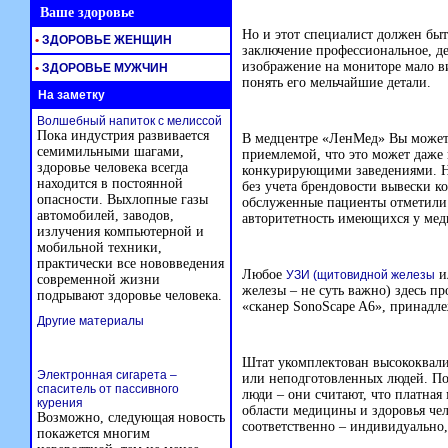
Ваше здоровье
Но и этот специалист должен быт
•
ЗДОРОВЬЕ ЖЕНЩИН
заключение профессиональное, де
изображение на мониторе мало ви
•
ЗДОРОВЬЕ МУЖЧИН
понять его мельчайшие детали.
На заметку
Волшебный напиток с мелиссой
Пока индустрия развивается
В медцентре «ЛенМед» Вы может
семимильными шагами,
приемлемой, что это может даже
здоровье человека всегда
конкурирующими заведениями. Но
находится в постоянной
без учета брендовости вывески к
опасности. Выхлопные газы
обслуженные пациенты отметили
автомобилей, заводов,
авторитетность имеющихся у мед
излучения компьютерной и
мобильной техники,
практически все нововведения
Любое
и
УЗИ (щитовидной железы
современной жизни
железы – не суть важно) здесь п
подрывают здоровье человека.
«сканер SonoScape A6», принад
Другие материалы
Штат укомплектован высококвал
Электронная сигарета –
или неподготовленных людей. По
спаситель от пассивного
люди – они считают, что платная 
курения
области медицины и здоровья чел
Возможно, следующая новость
соответственно – индивидуально,
покажется многим