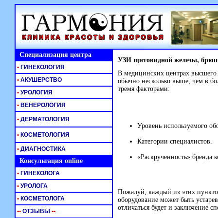
Специализация центра
УЗИ щитовидной железы, брюшно
•
ГИНЕКОЛОГИЯ
В медицинских центрах высшего 
•
АКУШЕРСТВО
обычно несколько выше, чем в бол
тремя факторами:
•
УРОЛОГИЯ
•
ВЕНЕРОЛОГИЯ
•
ДЕРМАТОЛОГИЯ
Уровень используемого об
•
КОСМЕТОЛОГИЯ
Категории специалистов.
•
ДИАГНОСТИКА
«Раскрученность» бренда 
Консультация online
•
ГИНЕКОЛОГА
•
УРОЛОГА
Пожалуй, каждый из этих пункто
•
КОСМЕТОЛОГА
оборудование может быть устаре
отличаться будет и заключение сп
•
•
ОТЗЫВЫ
•
•