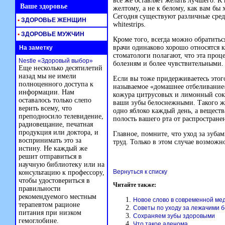
все же оставляет желать лучшего. К
Ваше здоровье
желтому, а не к белому, как вам бы
Сегодня существуют различные средс
•
ЗДОРОВЬЕ ЖЕНЩИН
whitestrips.
•
ЗДОРОВЬЕ МУЖЧИН
Кроме того, всегда можно обратиться
врачи одинаково хорошо относятся 
На заметку
стоматологи полагают, что эта про
Nestle «Здоровый выбор»
болезням и более чувствительными.
Еще несколько десятилетий
назад мы не имели
Если вы тоже придерживаетесь этого
полноценного доступа к
называемое «домашнее отбеливание
информации. Нам
кожура цитрусовых и лимонный сок 
оставалось только слепо
ваши зубы белоснежными. Такого же 
верить всему, что
одно яблоко каждый день, а веществ
преподносило телевидение,
полость вашего рта от распростране
радиовещание, печатная
продукция или доктора, и
Главное, помните, что уход за зуба
воспринимать это за
труд. Только в этом случае возмож
истину. Не каждый же
решит отправиться в
научную библиотеку или на
Вернуться к списку
консультацию к профессору,
чтобы удостовериться в
Читайте также:
правильности
рекомендуемого местным
Новое слово в современной ме
терапевтом рационе
Советы по уходу за лежачими 
питания при низком
Сохраняем зубы здоровыми
гемоглобине.
Что такое аденома