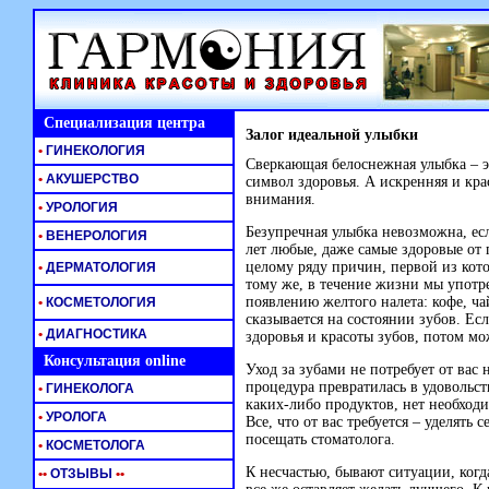
Специализация центра
Залог идеальной улыбки
•
ГИНЕКОЛОГИЯ
Сверкающая белоснежная улыбка – эт
•
АКУШЕРСТВО
символ здоровья. А искренняя и кра
внимания.
•
УРОЛОГИЯ
Безупречная улыбка невозможна, есл
•
ВЕНЕРОЛОГИЯ
лет любые, даже самые здоровые от
целому ряду причин, первой из кот
•
ДЕРМАТОЛОГИЯ
тому же, в течение жизни мы упот
появлению желтого налета: кофе, чай
•
КОСМЕТОЛОГИЯ
сказывается на состоянии зубов. Ес
•
ДИАГНОСТИКА
здоровья и красоты зубов, потом мо
Консультация online
Уход за зубами не потребует от вас
процедура превратилась в удовольст
•
ГИНЕКОЛОГА
каких-либо продуктов, нет необход
•
УРОЛОГА
Все, что от вас требуется – уделять
посещать стоматолога.
•
КОСМЕТОЛОГА
К несчастью, бывают ситуации, ког
•
•
ОТЗЫВЫ
•
•