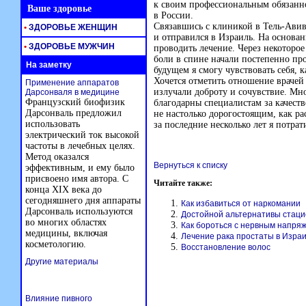
к своим профессиональным обязанно
Ваше здоровье
в России.
Связавшись с клиникой в
Тель-Авив
•
ЗДОРОВЬЕ ЖЕНЩИН
и отправился в Израиль. На основа
•
ЗДОРОВЬЕ МУЖЧИН
проводить лечение. Через некоторое
боли в спине начали постепенно про
На заметку
будущем я смогу чувствовать себя, 
Хочется отметить отношение врачей
Применение аппаратов
излучали доброту и сочувствие. Мно
Дарсонваля в медицине
Французский биофизик
благодарны специалистам за качес
Дарсонваль предложил
не настолько дорогостоящим, как ра
использовать
за последние несколько лет я потрат
электрический ток высокой
частоты в лечебных целях.
Метод оказался
Вернуться к списку
эффективным, и ему было
присвоено имя автора. С
Читайте также:
конца XIX века до
сегодняшнего дня аппараты
Как избавиться от наркомании
Дарсонваль используются
Достойной альтернативы стаци
во многих областях
Как бороться с нервным напря
медицины, включая
Лечение рака простаты в Изра
косметологию.
Восстановление волос
Другие материалы
Влияние пивного