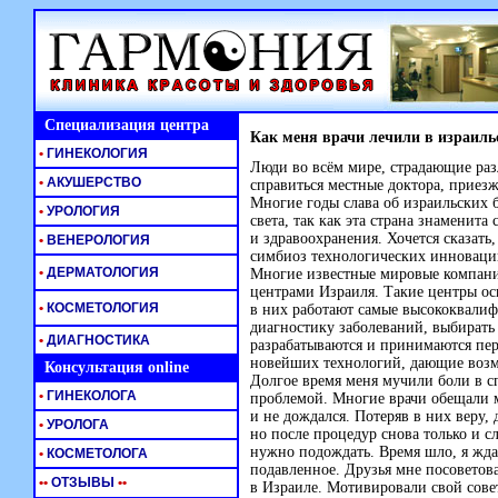
Специализация центра
Как меня врачи лечили в израиль
•
ГИНЕКОЛОГИЯ
Люди во всём мире, страдающие раз
•
АКУШЕРСТВО
справиться местные доктора, приез
Многие годы слава об израильских 
•
УРОЛОГИЯ
света, так как эта страна знамени
и здравоохранения. Хочется сказать,
•
ВЕНЕРОЛОГИЯ
симбиоз технологических инноваци
•
ДЕРМАТОЛОГИЯ
Многие известные мировые компан
центрами Израиля. Такие центры о
•
КОСМЕТОЛОГИЯ
в них работают самые высококвалиф
диагностику заболеваний, выбирать
•
ДИАГНОСТИКА
разрабатываются и принимаются пер
новейших технологий, дающие возм
Консультация online
Долгое время меня мучили боли в с
•
ГИНЕКОЛОГА
проблемой. Многие врачи обещали м
и не дождался. Потеряв в них веру
•
УРОЛОГА
но после процедур снова только и с
нужно подождать. Время шло, я жда
•
КОСМЕТОЛОГА
подавленное. Друзья мне посоветов
•
•
ОТЗЫВЫ
•
•
в Израиле. Мотивировали свой сове