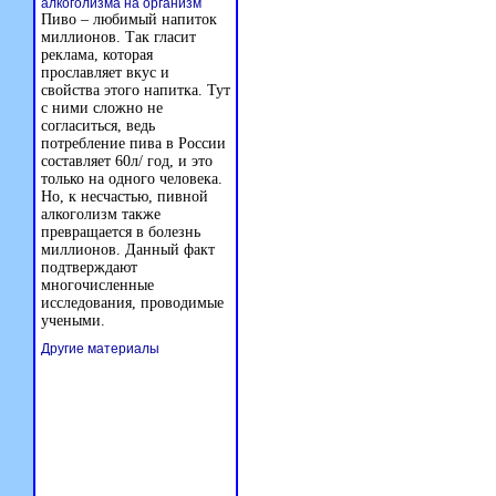
алкоголизма на организм
Пиво – любимый напиток
миллионов. Так гласит
реклама, которая
прославляет вкус и
свойства этого напитка. Тут
с ними сложно не
согласиться, ведь
потребление пива в России
составляет 60л/ год, и это
только на одного человека.
Но, к несчастью, пивной
алкоголизм также
превращается в болезнь
миллионов. Данный факт
подтверждают
многочисленные
исследования, проводимые
учеными.
Другие материалы