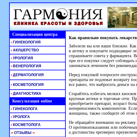
Специализация центра
Как правильно покупать лекарств
•
ГИНЕКОЛОГИЯ
Заболели вы или ваши близкие. Как
•
АКУШЕРСТВО
в аптеку и покупаете подходящие ле
спрашиваете совета у фармацевта. В
•
УРОЛОГИЯ
при его покупке следует соблюдать
заниматься лечением без рекомендац
•
ВЕНЕРОЛОГИЯ
Перед покупкой попросите инструк
•
ДЕРМАТОЛОГИЯ
препараты не подлежат возврату по
все равно, что выбросить деньги на 
•
КОСМЕТОЛОГИЯ
•
ДИАГНОСТИКА
Старайтесь избегать мелких киосков
крупные аптеки и торговые сети. П
Консультация online
приобретаете препарат, возраст бол
непереносимость компонентов. Есл
•
ГИНЕКОЛОГА
женщины, также сообщите об этом 
•
УРОЛОГА
Не обращайте внимание на рекламу.
•
КОСМЕТОЛОГА
О противопоказаниях или побочных 
а достоинства чрезмерно преувелич
•
•
ОТЗЫВЫ
•
•