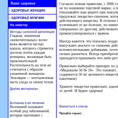
Ваше здоровье
Согласно новым правилам, с 2006 г
не по названию торговой марки, а 
•
ЗДОРОВЬЕ ЖЕНЩИН
показывайте ваш рецепт при покупке
предложат
лекарство-синоним,
котор
•
ЗДОРОВЬЕ МУЖЧИН
действующего вещества. В отличие
излечивают те же болезни, но имею
На заметку
совершенно по другому действовать
Методы салонной депиляции
проконсультироваться с врачом.
Гладкая, лишенная
«нежелательных» волос
Иногда кажется, что попалась подде
кожа является частью
выпускают аналоги со схожими дей
идеала, которого стремится
вспомогательными добавками, поэто
достичь почти каждая
сильно разниться. Всегда приобрета
женщина, желающая быть
приходится принимать
что-либо
рег
привлекательной.
Растительность на теле не
Правильно выбирайте препарат по д
сочетается с образом
«Мидокалм 50 № 10». Это означает, ч
ухоженной женщины.
содержится 50 мг активного веществ
Эпиляция — неотъемлемая
пакетиков).
часть ухода за своим телом.
Храните лекарства правильно, вдали 
Другие материалы
от детей. И будьте здоровы!
Волчанка и ее лечение
Вернуться к списку
Волчанкой называют
особый род заболеваний,
Читайте также:
которые протекают с