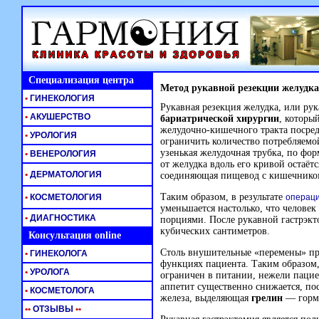
Специализация центра
Метод рукавной резекции желудка
•
ГИНЕКОЛОГИЯ
Рукавная резекция желудка, или рук
•
АКУШЕРСТВО
бариатрической хирургии
, которы
желудочно-кишечного
тракта посред
•
УРОЛОГИЯ
ограничить количество потребляемо
узенькая желудочная трубка, по фо
•
ВЕНЕРОЛОГИЯ
от желудка вдоль его кривой остаётс
•
ДЕРМАТОЛОГИЯ
соединяющая пищевод с кишечнико
Таким образом, в результате
•
КОСМЕТОЛОГИЯ
операци
уменьшается настолько, что челове
•
ДИАГНОСТИКА
порциями. После рукавной гастрэкт
кубических сантиметров.
Консультация online
Столь внушительные «перемены» пр
•
ГИНЕКОЛОГА
функциях пациента. Таким образом
•
УРОЛОГА
ограничен в питании, нежели пацие
аппетит существенно снижается, пос
•
КОСМЕТОЛОГА
железа, выделяющая
грелин
— гормо
•
•
ОТЗЫВЫ
•
•