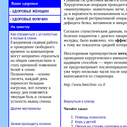
Рукавная гастрэктомия является по
Ваше здоровье
Хирургическая операция проводится
«манипуляцию» значительно легче, 
•
ЗДОРОВЬЕ ЖЕНЩИН
да и вероятность возникновения ос
в ходе данной рестриктивной опера
•
ЗДОРОВЬЕ МУЖЧИН
дефицита белка, витаминов и микро
На заметку
Согласно статистическим данным, п
Как справиться с усталостью
болезни пациентов с диагноз ожир
и болью в спине
желудка, было выявлено, что
эффек
Ежедневная сидячая работа
к тому же показатель средней потер
и проведение свободного
времени за компьютером
Неоспоримым преимуществом
мето
могут неприятно отразиться
проведения хирургического вмешат
на общем самочувствии и
щадящим способом — через незначи
стать причиной появления
не предусматривает послеоперацион
болей в спине.
уже через несколько часов после хи
Позвоночник – основа
выписывается из стационара.
скелета, каждый день
переносит большие
http://www.bmiclinic.co.il
нагрузки, вот почему к
концу дня появляется
тянущая боль и сильная
усталость мышц спины.
Вернуться к списку
Другие материалы
Читайте также:
Помощь психолога
Корь у детей
Зачем проходить полное
Овощи на страже здоровья и к