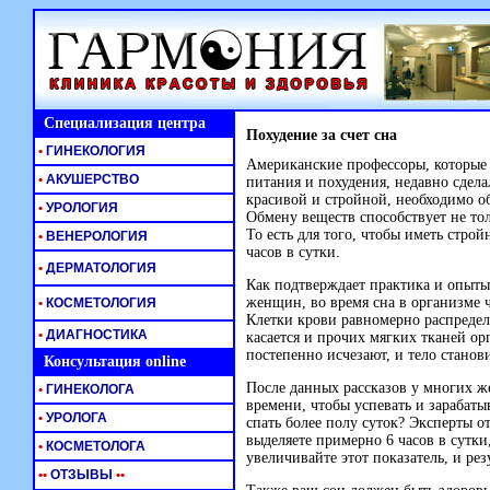
Специализация центра
Похудение за счет сна
•
ГИНЕКОЛОГИЯ
Американские профессоры, которые
•
АКУШЕРСТВО
питания и похудения, недавно сдела
красивой и стройной, необходимо о
•
УРОЛОГИЯ
Обмену веществ способствует не то
То есть для того, чтобы иметь стро
•
ВЕНЕРОЛОГИЯ
часов в сутки.
•
ДЕРМАТОЛОГИЯ
Как подтверждает практика и опыты
женщин, во время сна в организме 
•
КОСМЕТОЛОГИЯ
Клетки крови равномерно распределя
•
ДИАГНОСТИКА
касается и прочих мягких тканей о
постепенно исчезают, и тело станов
Консультация online
После данных рассказов у многих же
•
ГИНЕКОЛОГА
времени, чтобы успевать и зарабатыв
•
УРОЛОГА
спать более полу суток? Эксперты о
выделяете примерно 6 часов в сутки
•
КОСМЕТОЛОГА
увеличивайте этот показатель, и резу
•
•
ОТЗЫВЫ
•
•