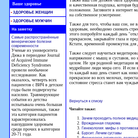
Также ваш сон должен быть здоровым
Ваше здоровье
и качественная подушка, которая б
положении. Загляните в интернет ма
•
ЗДОРОВЬЕ ЖЕНЩИН
на собственное усмотрение.
•
ЗДОРОВЬЕ МУЖЧИН
Также для того, чтобы ваш сон, не 
здоровым, необходимо снимать стрес
На заметку
этого попробуйте каждый день "отк
Самые распространённые
прекрасном, закрывайте глаза и пред
венерические болезни
Кстати, временной промежуток для 
современности
Ученые из университета
Также следует научиться медитирова
Дюка в периодике Journal
напряжение с мышц и суставов, но и
of Acquired Immune
целом. Не зря родиной медитации я
Deficiency Syndromes
мудрейшие люди мира сего. И если в
провели необычное
то каждый ваш день станет как ник
исследование. Как
прекрасное во всех мелочах, перест
оказалось, четверть всех
состояние стресса станет вам чужды
пациентов с ВИЧ в детские
годы были подвергнуты
насилию. Травмирующие
события из детства
Вернуться к списку
испытывала очень большая
Читайте также:
часть опрошенных, также
эта категория пациентов
Зачем проходить полное медиц
характеризовалась
Врожденная глаукома
наихудшим здоровьем
Гинекология: мифы о противоз
среди прочих в категории
Бурсит. Лечим суставы
20-71 года.