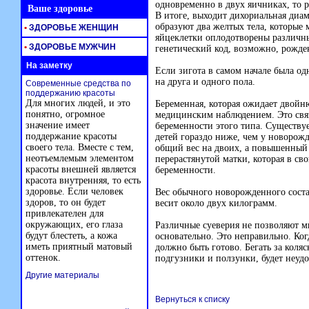
одновременно в двух яичниках, то 
Ваше здоровье
В итоге, выходит дихориальная диа
образуют два желтых тела, которые 
•
ЗДОРОВЬЕ ЖЕНЩИН
яйцеклетки оплодотворены различн
•
ЗДОРОВЬЕ МУЖЧИН
генетический код, возможно, рожде
На заметку
Если зигота в самом начале была о
на друга и одного пола.
Современные средства по
поддержанию красоты
Для многих людей, и это
Беременная, которая ожидает двойн
понятно, огромное
медицинским наблюдением. Это св
значение имеет
беременности этого типа. Существуе
поддержание красоты
детей гораздо ниже, чем у новоро
своего тела. Вместе с тем,
общий вес на двоих, а повышенный
неотъемлемым элементом
перерастянутой матки, которая в св
красоты внешней является
беременности.
красота внутренняя, то есть
здоровье. Если человек
Вес обычного новорожденного состав
здоров, то он будет
весит около двух килограмм.
привлекателен для
окружающих, его глаза
Различные суеверия не позволяют 
будут блестеть, а кожа
основательно. Это неправильно. Ког
иметь приятный матовый
должно быть готово. Бегать за коляс
оттенок.
подгузники и ползунки, будет неудо
Другие материалы
Вернуться к списку