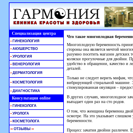
Специализация центра
Что такое многоплодная беременн
•
ГИНЕКОЛОГИЯ
Многоплодную беременность принято
•
АКУШЕРСТВО
стороны она является мечтой многи
разумно посетить магазин детских т
•
УРОЛОГИЯ
коляски прогулочные для двойни. П
удобство в обращении, качество и л
•
ВЕНЕРОЛОГИЯ
деталей.
•
ДЕРМАТОЛОГИЯ
Только не следует верить мифам, чт
•
КОСМЕТОЛОГИЯ
вибрирующей стиральной машине. Э
стимулированная овуляция – предос
•
ДИАГНОСТИКА
В других случаях, многоплодное за
Консультация online
выпадает один раз на сто родов.
•
ГИНЕКОЛОГА
О том, что женщина беременна дво
•
УРОЛОГА
осмотре. На это указывает слишком
беременности.
•
КОСМЕТОЛОГА
•
•
ОТЗЫВЫ
•
•
Процесс зачатия двойни различен. 