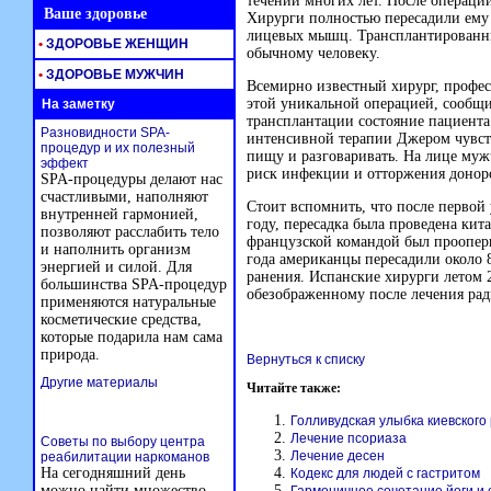
течении многих лет. После операц
Ваше здоровье
Хирурги полностью пересадили ему 
лицевых мышц. Трансплантированны
•
ЗДОРОВЬЕ ЖЕНЩИН
обычному человеку.
•
ЗДОРОВЬЕ МУЖЧИН
Всемирно известный хирург, профе
этой уникальной операцией, сообщи
На заметку
трансплантации состояние пациента
Разновидности SPA-
интенсивной терапии Джером чувств
процедур и их полезный
пищу и разговаривать. На лице муж
эффект
риск инфекции и отторжения донорс
SPA-процедуры делают нас
счастливыми, наполняют
Стоит вспомнить, что после первой
внутренней гармонией,
году, пересадка была проведена кит
позволяют расслабить тело
французской командой был проопер
и наполнить организм
года американцы пересадили около
энергией и силой. Для
ранения. Испанские хирурги летом 
большинства SPA-процедур
обезображенному после лечения рад
применяются натуральные
косметические средства,
которые подарила нам сама
природа.
Вернуться к списку
Другие материалы
Читайте также:
Голливудская улыбка киевского
Лечение псориаза
Советы по выбору центра
Лечение десен
реабилитации наркоманов
На сегодняшний день
Кодекс для людей с гастритом
можно найти множество