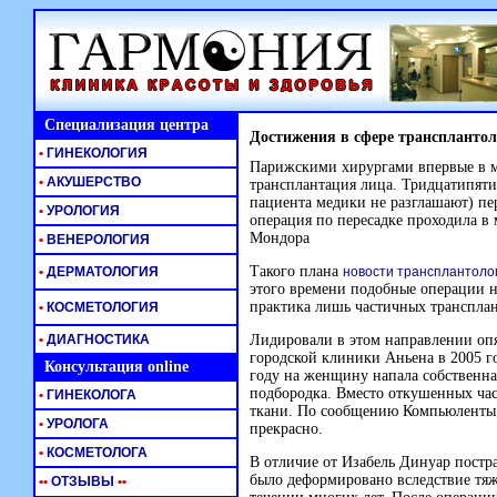
Специализация центра
Достижения в сфере транспланто
•
ГИНЕКОЛОГИЯ
Парижскими хирургами впервые в м
•
АКУШЕРСТВО
трансплантация лица. Тридцатипя
пациента медики не разглашают) пе
•
УРОЛОГИЯ
операция по пересадке проходила в
Мондора
•
ВЕНЕРОЛОГИЯ
Такого плана
•
ДЕРМАТОЛОГИЯ
новости трансплантоло
этого времени подобные операции н
практика лишь частичных транспла
•
КОСМЕТОЛОГИЯ
•
ДИАГНОСТИКА
Лидировали в этом направлении опя
городской клиники Аньена в 2005 г
Консультация online
году на женщину напала собственная
подбородка. Вместо откушенных ча
•
ГИНЕКОЛОГА
ткани. По сообщению Компьюленты 
•
УРОЛОГА
прекрасно.
•
КОСМЕТОЛОГА
В отличие от Изабель Динуар постр
было деформировано вследствие тяже
•
•
ОТЗЫВЫ
•
•