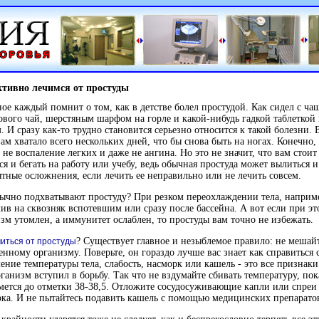
тивно лечимся от простуды
ое каждый помнит о том, как в детстве болел простудой. Как сидел с ча
вого чай, шерстяным шарфом на горле и какой-нибудь гадкой таблеткой
. И сразу как-то трудно становится серьезно относится к такой болезни. 
вам хватало всего нескольких дней, что бы снова быть на ногах. Конечно, 
 не воспаление легких и даже не ангина. Но это не значит, что вам стоит
ся и бегать на работу или учебу, ведь обычная простуда может вылиться и
тные осложнения, если лечить ее неправильно или не лечить совсем.
ычно подхватывают простуду? При резком переохлаждении тела, наприм
ив на сквозняк вспотевшим или сразу после бассейна. А вот если при э
зм утомлен, а иммунитет ослаблен, то простуды вам точно не избежать.
? Существует главное и незыблемое правило: не мешай
читься от простуды
енному организму. Поверьте, он гораздо лучше вас знает как справиться 
ние температуры тела, слабость, насморк или кашель - это все признаки 
ганизм вступил в борьбу. Так что не вздумайте сбивать температуру, пок
ется до отметки 38-38,5. Отложите сосудосуживающие капли или спреи
ка. И не пытайтесь подавить кашель с помощью медицинских препарато