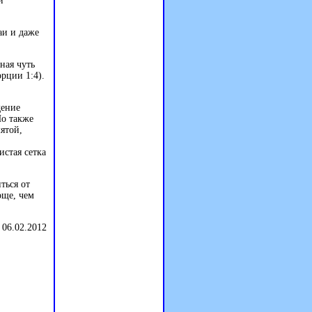
и
аи и даже
ная чуть
рции 1:4).
дение
Но также
ятой,
стая сетка
ться от
още, чем
 06.02.2012