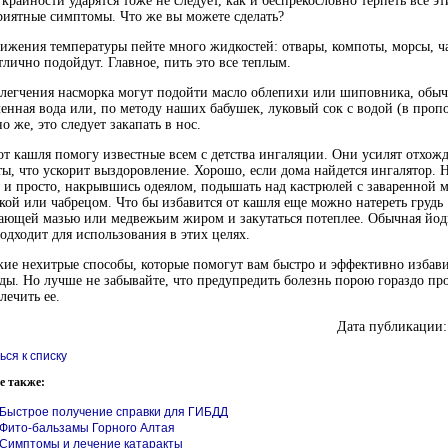
 крайности ударятся тоже не следует, как и беспрекословно терпеть все эт
иятные симптомы. Что же вы можете сделать?
ижения температуры пейте много жидкостей: отвары, компоты, морсы, ч
тлично подойдут. Главное, пить это все теплым.
легчения насморка могут подойти масло облепихи или шиповника, обыч
енная вода или, по методу наших бабушек, луковый сок с водой (в пропо
о же, это следует закапать в нос.
от кашля помогу известные всем с детства ингаляции. Они усилят отхож
ы, что ускорит выздоровление. Хорошо, если дома найдется ингалятор. 
и просто, накрывшись одеялом, подышать над кастрюлей с заваренной м
ой или чабрецом. Что бы избавится от кашля еще можно натереть грудь
ающей мазью или медвежьим жиром и закутаться потеплее. Обычная йоди
одходит для использования в этих целях.
кие нехитрые способы, которые помогут вам быстро и эффективно избави
ды. Но лучше не забывайте, что предупредить болезнь порою гораздо пр
лечить ее.
Дата публикации:
ься к списку
е также:
Быстрое получение справки для ГИБДД
Фито-бальзамы Горного Алтая
Симптомы и лечение катаракты