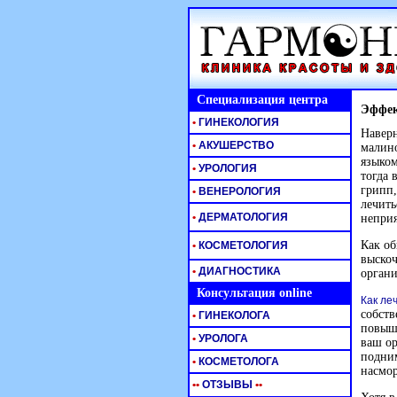
Специализация центра
Эффек
•
ГИНЕКОЛОГИЯ
Наверн
•
АКУШЕРСТВО
малино
языком
•
УРОЛОГИЯ
тогда 
грипп,
•
ВЕНЕРОЛОГИЯ
лечить
•
ДЕРМАТОЛОГИЯ
неприя
Как об
•
КОСМЕТОЛОГИЯ
выскоч
•
ДИАГНОСТИКА
органи
Консультация online
Как ле
собств
•
ГИНЕКОЛОГА
повыше
•
УРОЛОГА
ваш ор
подним
•
КОСМЕТОЛОГА
насмор
•
•
ОТЗЫВЫ
•
•