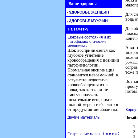
Хотя в
Ваше здоровье
малопр
•
ЗДОРОВЬЕ ЖЕНЩИН
Для сн
вода о
•
ЗДОРОВЬЕ МУЖЧИН
Для об
На заметку
подсол
Шоковые состояния и их
Конечн
патофизиологические
механизмы
А вот 
Шок воспринимается как
мокрот
глубокое угнетение
можно 
кровообращения с позиции
ромашк
патофизиологии.
согрев
Нормальная оксигенация
тоже п
становится невозможной в
результате недостатка
Вот та
кровообращения из-за
просту
шока, также ткани не
потом 
смогут получать
питательные вещества в
полной мере и избавляться
от продуктов метаболизма.
Вернут
Другие материалы
Читайт
Сотрясение мозга. Что и как?