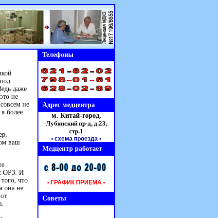
Телефоны
шкой
 под
Ведь даже
это не
 совсем не
Адрес медцентра
 в более
м. Китай-город,
Лубянский пр-д, д.23,
стр.1
ер,
• схема проезда
•
том ваш
Медцентр работает
те
с ОРЗ. И
того, что
• ГРАФИК ПРИЕМА •
а она не
 от
Советы
в.