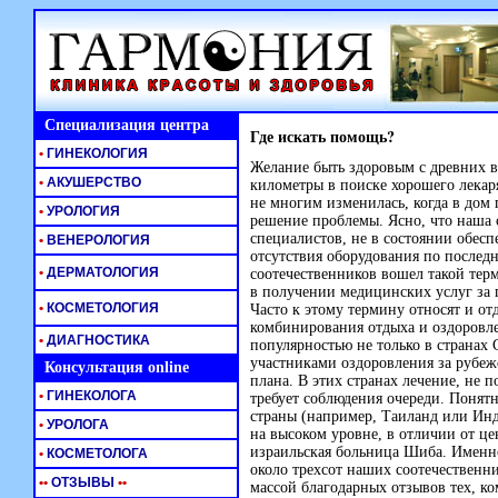
Специализация центра
Где искать помощь?
•
ГИНЕКОЛОГИЯ
Желание быть здоровым с древних в
•
АКУШЕРСТВО
километры в поиске хорошего лекаря
не многим изменилась, когда в дом 
•
УРОЛОГИЯ
решение проблемы. Ясно, что наша 
специалистов, не в состоянии обес
•
ВЕНЕРОЛОГИЯ
отсутствия оборудования по послед
•
ДЕРМАТОЛОГИЯ
соотечественников вошел такой тер
в получении медицинских услуг за 
•
КОСМЕТОЛОГИЯ
Часто к этому термину относят и от
комбинирования отдыха и оздоровл
•
ДИАГНОСТИКА
популярностью не только в страна
участниками оздоровления за рубежо
Консультация online
плана. В этих странах лечение, не п
•
ГИНЕКОЛОГА
требует соблюдения очереди. Понят
страны (например, Таиланд или Инд
•
УРОЛОГА
на высоком уровне, в отличии от ц
израильская больница Шиба. Именн
•
КОСМЕТОЛОГА
около трехсот наших соотечественн
•
•
ОТЗЫВЫ
•
•
массой благодарных отзывов тех, ко