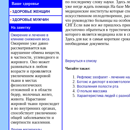
по последнему слову науки. Здесь л
Ваше здоровье
уже негде ждать помощи.На базе М
медицинские институты которые спе
•
ЗДОРОВЬЕ ЖЕНЩИН
искусственном оплодотворении, раз
•
ЗДОРОВЬЕ МУЖЧИН
что руководство больницы на особ
СНГ.Если вам все же пришлось прин
На заметку
достаточно обратиться в туристиче
которого является медицина или в
Ожирение и лечение в
Здесь для вас в самые короткие сро
клинике снижения веса
Ожирение уже давно
необходимые документы.
рассматривается как
нарушение обмена веществ,
в частности, углеводного и
Вернуться к списку
жирового. Оно может
развиваться в любом
Читайте также:
возрасте и проявляется
увеличением жировой
Рефлюкс эзофагит - лечение н
ткани в местах
Ботокс и диспорт в косметологи
физиологических
Воспаления полости рта
отложений и в области
О пользе массажа
бедер, молочных желез,
Характеристика людей с разной
живота. Нарастание
жировой ткани происходит
и во внутренних органах,
способствует увеличению
общей заболеваемости и
смертности населения.
Другие материалы