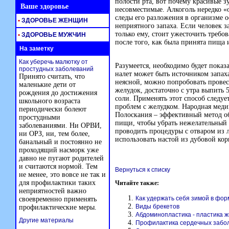
полости рта, вот почему красивые з
Ваше здоровье
несовместимые. Алкоголь нередко «о
следы его разложения в организме о
•
ЗДОРОВЬЕ ЖЕНЩИН
неприятного запаха. Если человек з
только ему, стоит ужесточить требо
•
ЗДОРОВЬЕ МУЖЧИН
после того, как была принята пища 
На заметку
Как уберечь малютку от
Разумеется, необходимо будет показ
простудных заболеваний
налет может быть источником запах
Принято считать, что
неясной, можно попробовать прове
маленькие дети от
желудок, достаточно с утра выпить
рождения до достижения
соли. Применять этот способ следует
школьного возраста
проблем с желудком. Народная медиц
периодически болеют
Полоскания – эффективный метод об
простудными
пищи, чтобы убрать нежелательный 
заболеваниями. Ни ОРВИ,
проводить процедуры с отваром из 
ни ОРЗ, ни, тем более,
использовать настой из дубовой кор
банальный и постоянно не
проходящий насморк уже
давно не пугают родителей
и считаются нормой. Тем
Вернуться к списку
не менее, это вовсе не так и
для профилактики таких
Читайте также:
неприятностей важно
Как удержать себя зимой в фор
своевременно применять
Виды брекетов
профилактические меры.
Абдоминопластика - пластика 
Другие материалы
Профилактика сердечных забо