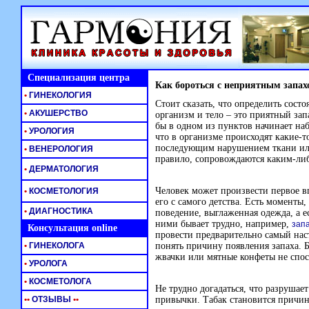
Специализация центра
Как бороться с неприятным запах
•
ГИНЕКОЛОГИЯ
Стоит сказать, что определить сост
•
АКУШЕРСТВО
организм и тело – это приятный запа
бы в одном из пунктов начинает на
•
УРОЛОГИЯ
что в организме происходят какие-
последующим нарушением ткани или
•
ВЕНЕРОЛОГИЯ
правило, сопровождаются каким-либ
•
ДЕРМАТОЛОГИЯ
Человек может произвести первое вп
•
КОСМЕТОЛОГИЯ
его с самого детства. Есть моменты
•
ДИАГНОСТИКА
поведение, выглаженная одежда, а е
ними бывает трудно, например,
запа
Консультация online
провести предварительно самый нас
•
ГИНЕКОЛОГА
понять причину появления запаха. Б
жвачки или мятные конфеты не спос
•
УРОЛОГА
•
КОСМЕТОЛОГА
Не трудно догадаться, что разрушае
•
•
ОТЗЫВЫ
•
•
привычки. Табак становится причин