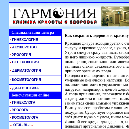
Специализация центра
Как сохранить здоровье и красив
•
ГИНЕКОЛОГИЯ
Красивая фигура ассоциируется с о
•
АКУШЕРСТВО
фигуру и крепкое здоровье, нужно, 
Утром следует сразу выпивать стака
•
УРОЛОГИЯ
из него лишнюю жидкость. Бутерброд
полноценно, ешьте каши или мюсли
•
ВЕНЕРОЛОГИЯ
выпивать стакан свежевыжатого апел
•
ДЕРМАТОЛОГИЯ
принесет организму вреда.
Но одного полноценного питания ещ
•
КОСМЕТОЛОГИЯ
умеренные физические нагрузки. Ес
начинать заниматься упражнениями 
•
ДИАГНОСТИКА
нагрузок, например, с долгой ходьб
А когда привыкните, переходите к
Консультация online
ягодиц, живота и ног поможет плав
•
ГИНЕКОЛОГА
заниматься специальными упражнени
Если у вас есть проблемы с лишним
•
УРОЛОГА
похудения. Существует огромное мн
себя диету нужно с умом, иначе мо
•
КОСМЕТОЛОГА
Лишний вес вреден для здоровья, о
•
•
ОТЗЫВЫ
•
•
повышает артериальное давление. Ч