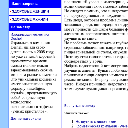
повышенный уровень холестерина, ч
Ваше здоровье
возникновения таких тяжелых забол
Но следует помнить, что и недостато
•
ЗДОРОВЬЕ ЖЕНЩИН
не переусердствовать в похудении.
•
ЗДОРОВЬЕ МУЖЧИН
Есть люди, которым проблема лишне
завидовать, ведь они страдают от 
На заметку
могут привести слишком большие фи
адекватным восполнением потерянно
Израильская косметика
улучшить питание.
Desheli
Израильская компания
Но проблема может лежать и глубже
Desheli начала свою
серьезные заболевания, например, 
деятельность в 2008 году,
пищеварительной системы, опухоли 
но уже за такой короткий
Поэтому если самостоятельно справи
промежуток времени,
обследоваться у врача.
смогла положительно
Набрать недостающий вес могут пом
зарекомендовать себя на
улучшить аппетит. Кушать любимые 
мировом рынке косметики.
принятием пищи следует немного пр
Это уникальная косметика
режим питания. Пища лучше усваива
имеет запатентованную
часто. Иногда причиной недостатка
формулу «intelligent
этом случае нужно давать организм
crystals», представляющую
собой современную
технологию
Вернуться к списку
накопительного эффекта
«умных кристаллов».
Читайте также:
Другие материалы
Не шутите с кишечником
Косметическая компания «Wel