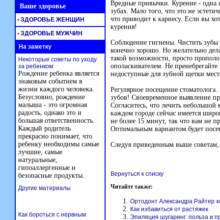
Вредные привычки. Курение - одна 
Ваше здоровье
зубах. Мало того, что это не эстет
что приводит к кариесу. Если вы хо
•
ЗДОРОВЬЕ ЖЕНЩИН
курения!
•
ЗДОРОВЬЕ МУЖЧИН
Соблюдение гигиены. Чистить зубы дв
На заметку
конечно хорошо. Но желательно дела
такой возможности, просто прополо
Некоторые советы по уходу
ополаскивателем. Не пренебрегайте
за ребенком
Рождение ребенка является
недоступные для зубной щетки мест
знаковым событием в
жизни каждого человека.
Регулярное посещение стоматолога.
Безусловно, рождение
зубов! Своевременное выявление пр
малыша - это огромная
Согласитесь, что лечить небольшой 
радость, однако это и
каждом городе сейчас имеется широк
большая ответственность.
не более 15 минут, так что вам не п
Каждый родитель
Оптимальным вариантом будет посещ
прекрасно понимает, что
ребенку необходимы самые
Следуя приведенным выше советам, 
лучшие, самые
натуральные,
гипоаллергенные и
Вернуться к списку
безопасные продукты.
Читайте также:
Другие материалы
Ортодонт Александра Райтер 
Как избавиться от растяжек
Как бороться с нервным
Эпиляция шугаринг: польза и 