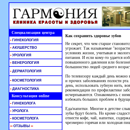
Специализация центра
Как сохранить здоровье зубов
•
ГИНЕКОЛОГИЯ
Не секрет, что чем старше становит
•
АКУШЕРСТВО
угрожает. Так называемые "возрастн
условиях жизни, учитывая и экологи
•
УРОЛОГИЯ
питания. И если кому-то удается и
повышенного давления или болезней
•
ВЕНЕРОЛОГИЯ
большинство людей среднего возрас
•
ДЕРМАТОЛОГИЯ
По телевизору каждый день можно ви
•
КОСМЕТОЛОГИЯ
и прочих заболеваниях полости рта.
день, использовать зубную нить, во
•
ДИАГНОСТИКА
рекомендации по профилактике забо
исчерпываются. Ознакомьтесь с ними
Консультация online
избежать больших проблем в будущ
•
ГИНЕКОЛОГА
Еда/напитки. Многие в детстве слыш
•
УРОЛОГА
зубы будут болеть. Но кроме сладос
отнести кофе, чай, напитки, содер
•
КОСМЕТОЛОГА
чрезмерно горячая или холодная пи
•
•
ОТЗЫВЫ
•
•