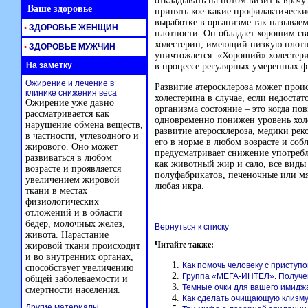
откладывать на потом визит к врачу
Ваше здоровье
принять кое-какие профилактически
выработке в организме так называе
•
ЗДОРОВЬЕ ЖЕНЩИН
плотности. Он обладает хорошим св
холестерин, имеющий низкую плотно
•
ЗДОРОВЬЕ МУЖЧИН
уничтожается. «Хороший» холестери
На заметку
в процессе регулярных умеренных ф
Ожирение и лечение в
Развитие атеросклероза может прои
клинике снижения веса
холестерина в случае, если недоста
Ожирение уже давно
организма состояние – это когда по
рассматривается как
одновременно понижен уровень холе
нарушение обмена веществ,
развитие атеросклероза, медики рек
в частности, углеводного и
его в норме в любом возрасте и со
жирового. Оно может
предусматривает снижение употребл
развиваться в любом
как животный жир и сало, все виды
возрасте и проявляется
полуфабрикатов, печеночные или мя
увеличением жировой
любая икра.
ткани в местах
физиологических
отложений и в области
бедер, молочных желез,
Вернуться к списку
живота. Нарастание
Читайте также:
жировой ткани происходит
и во внутренних органах,
Как помочь человеку с приступо
способствует увеличению
Группа «МЕГА-ИНТЕЛ». Получе
общей заболеваемости и
Темные очки для вашего имидж
смертности населения.
Как сделать очищающую клизм
Другие материалы