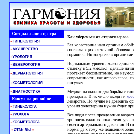
Специализация центра
Как уберечься от атеросклероза
•
ГИНЕКОЛОГИЯ
Без холестерина наш организм обойт
•
АКУШЕРСТВО
составляющих клеточной оболочки и
гормонов. Но когда его в организме
•
УРОЛОГИЯ
Нормальным уровень холестерина счи
•
ВЕНЕРОЛОГИЯ
отметку в 5,2 ммоль/л. Дальше начи
протекает бессимптомно, но неумо
•
ДЕРМАТОЛОГИЯ
современности, как атеросклероз, 
инсульту.
•
КОСМЕТОЛОГИЯ
•
ДИАГНОСТИКА
Медики назначают для борьбы с гип
препараты. В их число входит и
кре
Консультация online
лекарство. Но лучше не доводить ор
уровня холестерина нужно будет пр
•
ГИНЕКОЛОГА
•
УРОЛОГА
Все люди после преодоления возраст
три очень важных показателя: уровн
•
КОСМЕТОЛОГА
своего артериального давления. В 
нормы да к тому же появления боле
•
•
ОТЗЫВЫ
•
•