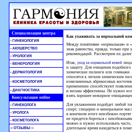
Специализация центра
Как ухаживать за нормальной ко
•
ГИНЕКОЛОГИЯ
Между понятиями «нормальная» и «
•
АКУШЕРСТВО
знак равенства, правда, только пр
рекомендаций. Рассмотрим их далее
•
УРОЛОГИЯ
Итак,
лица 
уход за нормальной кожей
•
ВЕНЕРОЛОГИЯ
и защиту. Для очищения подобного 
химические пилинги или гоммажи. 
•
ДЕРМАТОЛОГИЯ
относятся к легким химическим пил
измельченных абрикосовых косточек
•
КОСМЕТОЛОГИЯ
применении способствуют появлени
•
ДИАГНОСТИКА
и весьма эффективны. Не нужно ис
взять хорошее нежирное очищающее
Консультация online
Для увлажнения подойдет любой тон
•
ГИНЕКОЛОГА
спирт, глицерин и минеральное мас
•
УРОЛОГА
в конечном итоге неизбежно портят 
не придется бороться с неизбежным
•
КОСМЕТОЛОГА
можно и нужно использовать часто, 
•
•
ОТЗЫВЫ
•
•
длительное время находиться в пом