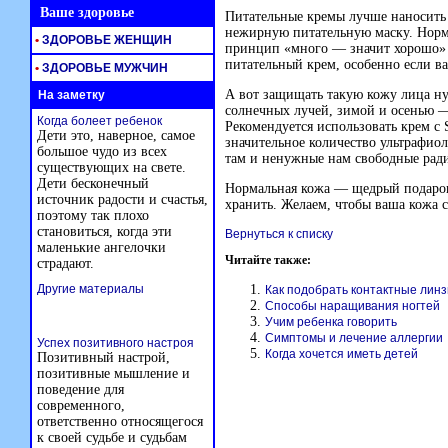
Ваше здоровье
Питательные кремы лучше наносить з
нежирную питательную маску. Норм
•
ЗДОРОВЬЕ ЖЕНЩИН
принцип «много — значит хорошо» 
питательный крем, особенно если ва
•
ЗДОРОВЬЕ МУЖЧИН
А вот защищать такую кожу лица н
На заметку
солнечных лучей, зимой и осенью — 
Когда болеет ребенок
Рекомендуется использовать крем с 
Дети это, наверное, самое
значительное количество ультрафиоле
большое чудо из всех
там и ненужные нам свободные рад
существующих на свете.
Дети бесконечный
Нормальная кожа — щедрый подарок
источник радости и счастья,
хранить. Желаем, чтобы ваша кожа 
поэтому так плохо
становиться, когда эти
Вернуться к списку
маленькие ангелочки
Читайте также:
страдают.
Другие материалы
Как подобрать контактные лин
Способы наращивания ногтей
Учим ребенка говорить
Симптомы и лечение аллергии
Успех позитивного настроя
Когда хочется иметь детей
Позитивный настрой,
позитивные мышление и
поведение для
современного,
ответственно относящегося
к своей судьбе и судьбам