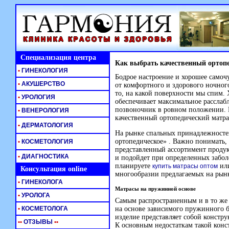
Специализация центра
Как выбрать качественный ортоп
•
ГИНЕКОЛОГИЯ
Бодрое настроение и хорошее самоч
•
АКУШЕРСТВО
от комфортного и здорового ночного
то, на какой поверхности мы спим. 
•
УРОЛОГИЯ
обеспечивает максимальное рассла
позвоночник в ровном положении. 
•
ВЕНЕРОЛОГИЯ
качественный ортопедический матра
•
ДЕРМАТОЛОГИЯ
На рынке спальных принадлежностей
ортопедическое» . Важно понимать, ч
•
КОСМЕТОЛОГИЯ
представленный ассортимент проду
•
ДИАГНОСТИКА
и подойдет при определенных забо
планируете
или
купить матрасы оптом
Консультация online
многообразии предлагаемых на рынк
•
ГИНЕКОЛОГА
Матрасы на пружинной основе
•
УРОЛОГА
Самым распространенным и в то же 
•
КОСМЕТОЛОГА
на основе зависимого пружинного б
изделие представляет собой констр
•
•
ОТЗЫВЫ
•
•
К основным недостаткам такой конс