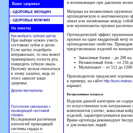
и возникающие при давлении волно
Ваше здоровье
Матрацы на независимых пружинах 
•
ЗДОРОВЬЕ ЖЕНЩИН
ортопедическую и анатомическую эф
•
ЗДОРОВЬЕ МУЖЧИН
лежат или несвязанные между собо
или мультипакеты пружин различно
На заметку
Ортопедический эффект пружинных 
Как выбрать зубную щетку
пружин на один квадратный метр п
При выборе нужно учесть
ортопедические свойства. Приведем
состояние зубов и десен.
представленных изделий по концен
Если щетку подобрать
неправильно, то она может
Зависимые блоки – до 200 на 
травмировать полость рта,
Независимый блок – от 256 до
повредить зубную эмаль.
Мультипакет – от 512 до 1200
Поэтому нельзя относиться
к этому халатно, ведь от
Производители предлагают огромны
этого зависит ваше
к примеру, на сайте
http://euro-matras.
здоровье.
вариант.
Другие материалы
Беспружинные матрасы
Изделия данной категории не содерж
из искусственных или натуральных 
Патология связанная с
компонентов (латекс, кокосовая кой
проводящей системой
сердец
изделий, характеризующиеся высоки
Исследования различных
Врачи-ортопеды
рекомендуют беспру
патологий проводящей
и для пожилых людей.
системы сердца и