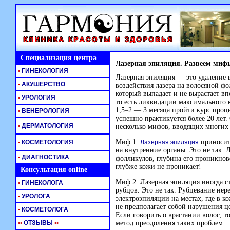
Специализация центра
Лазерная эпиляция. Развеем миф
•
ГИНЕКОЛОГИЯ
Лазерная эпиляция — это удаление 
•
АКУШЕРСТВО
воздействия лазера на волосяной ф
который выпадает и не вырастает в
•
УРОЛОГИЯ
то есть ликвидации максимального 
1,5–2 — 3 месяца пройти курс проце
•
ВЕНЕРОЛОГИЯ
успешно практикуется более 20 лет.
•
ДЕРМАТОЛОГИЯ
несколько мифов, вводящих многих
Миф 1.
приносит 
•
КОСМЕТОЛОГИЯ
Лазерная эпиляция
на внутренние органы. Это не так. 
•
ДИАГНОСТИКА
фолликулов, глубина его проникнов
глубже кожи не проникает!
Консультация online
Миф 2. Лазерная эпиляция иногда с
•
ГИНЕКОЛОГА
рубцов. Это не так. Рубцевание нер
•
УРОЛОГА
электроэпиляции на местах, где в к
не предполагает собой нарушения це
•
КОСМЕТОЛОГА
Если говорить о врастании волос, т
•
•
ОТЗЫВЫ
•
•
метод преодоления таких проблем.