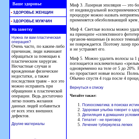
Ваше здоровье
Миф 3. Лазерная эпиляция — это бол
от индивидуальной восприимчивос
•
ЗДОРОВЬЕ ЖЕНЩИН
процедуре можно назвать неприятны
применяется обезболивающий крем д
•
ЗДОРОВЬЕ МУЖЧИН
Миф 4. Светлые волосы можно удалит
На заметку
на принципе «селективного фототе
Нужна ли вам пластическая
органом-мишенью
(в волосе темный
операция?
не повреждается. Поэтому лазер пр
Очень часто, по каким-либо
и не устраняет его.
причинам, люди начинают
обращаться за помощью к
Миф 5. Можно удалить волосы за 1 р
пластическим хирургам.
поглощается исключительно «зрелы
Несчастные случаи и
одновременно на теле от 5 до 20%.
врожденные физические
но прорастают новые волосы. Полный
недостатки, а также
Обычно спустя 4 года после 4 проце
последствия травм – все это
можно исправить при
Вернуться к списку
обращении к пластической
Читайте также:
операции. Ведь достаточно
легко понять желания
Психосоматика: в поисках исти
данных людей избавиться
Здоровая улыбка говорит о здо
от всех этих внешних
Депиляция в домашних услови
дефектов.
Гепатит - не приговор
Другие материалы
Лечение туберкулеза легких