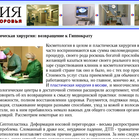
ическая хирургия: возвращение к Гиппократу
Косметология в целом и пластическая хирургия в
часто воспринимаются как сумма околомедицин
процедур, своего рода роскошь богатой прослойк
желающей казаться моложе своего реального воз
заре существования клиник и косметологически
в нашей стране так оно и было, но с тех пор пр
Стоимость услуг стала приемлемой для обычног
работающего человека, но главное, конечно же, н
И
, и многочислен
пластическая хирургия в москве
ологические центры в достаточной степени расширили ассортимент, чт
оворить об их возвращении к смыслу медицинской практики: помощи па
можности, полном восстановлении здоровья. Разумеется, подтяжки лица
кция, сглаживание морщин разными способами, уход за кожей и волоса
езли, но к ним прибавилось немало важных для общего состояния орган
ляций. Рассмотрим некоторые из них.
Септопластика. Деформация носовой перегородки - весьма распростране
проблема. Сломанный в драке нос, неудачное падение, ДТП - травматиче
этиология возглавляет список причин данного нарушения. За нею следу