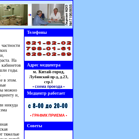
Телефоны
 частности
ских
и,
раста. На
Адрес медцентра
х кабинетов
ошли годы.
м. Китай-город,
о
Лубянский пр-д, д.23,
е в этом.
стр.1
ные
• схема проезда
•
обы можно
Медцентр работает
циенту и,
,
ми никуда
изма
• ГРАФИК ПРИЕМА •
нная
Советы
ская
ют тяжелые