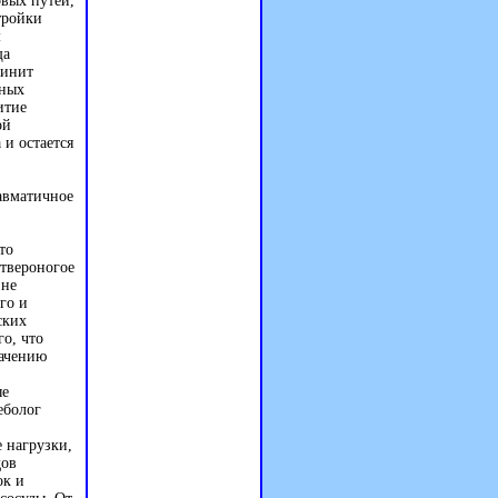
вых путей,
тройки
м
ща
ринит
зных
итие
ой
 и остается
авматичное
то
етвероногое
 не
го и
ских
го, что
начению
ые
еболог
 нагрузки,
дов
ок и