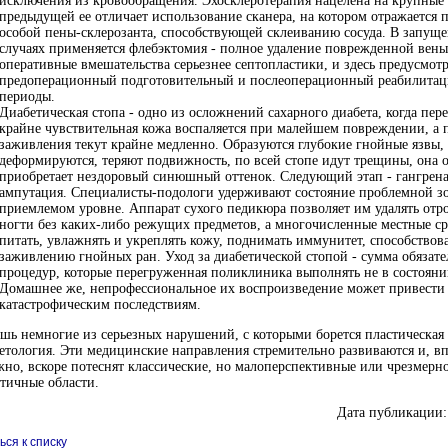
исключения из кровообращения. Эхосклеротерапия нацелена на крупные 
предыдущей ее отличает использование сканера, на котором отражается п
особой пены-склерозанта, способствующей склеиванию сосуда. В запущ
случаях применяется флебэктомия - полное удаление поврежденной вен
оперативные вмешательства серьезнее септопластики, и здесь предусмот
предоперационный подготовительный и послеоперационный реабилита
периоды.
Диабетическая стопа - одно из осложнений сахарного диабета, когда пер
крайне чувствительная кожа воспаляется при малейшем повреждении, а 
заживления текут крайне медленно. Образуются глубокие гнойные язвы,
деформируются, теряют подвижность, по всей стопе идут трещины, она о
приобретает нездоровый синюшный оттенок. Следующий этап - гангрена
ампутация. Специалисты-подологи удерживают состояние проблемной з
приемлемом уровне. Аппарат сухого педикюра позволяет им удалять отр
ногти без каких-либо режущих предметов, а многочисленные местные ср
питать, увлажнять и укреплять кожу, поднимать иммунитет, способствов
заживлению гнойных ран. Уход за диабетической стопой - сумма обязат
процедур, которые перегруженная поликлиника выполнять не в состояни
Домашнее же, непрофессиональное их воспроизведение может привести
катастрофическим последствиям.
шь немногие из серьезных нарушений, с которыми борется пластическая
етология. Эти медицинские направления стремительно развиваются и, в
но, вскоре потеснят классические, но малоперспективные или чрезмерн
тичные области.
Дата публикации:
ься к списку