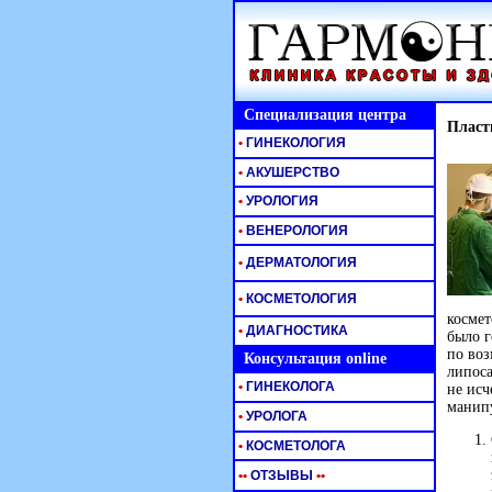
Специализация центра
Пласт
•
ГИНЕКОЛОГИЯ
•
АКУШЕРСТВО
•
УРОЛОГИЯ
•
ВЕНЕРОЛОГИЯ
•
ДЕРМАТОЛОГИЯ
•
КОСМЕТОЛОГИЯ
космет
•
ДИАГНОСТИКА
было г
по воз
Консультация online
липоса
•
ГИНЕКОЛОГА
не исч
манипу
•
УРОЛОГА
•
КОСМЕТОЛОГА
•
•
ОТЗЫВЫ
•
•