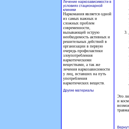
Лечение наркозависимости в
условиях стационарной
клиники
Наркомания является одной
из самых важных и
сложных проблем
современности,
вызывающей острую
необходимость активных и
решительных действий в
организации в первую
очередь профилактики
злоупотребления
наркотическими
веществами, а так же
лечения наркозависимости
у лиц, вставших на путь
употребления
наркотических веществ.
Другие материалы
Это ли
и косм
возмож
травма
Вернут