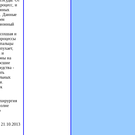
сосуды. От
роцесс, и
енных
ы. Данные
рен
ционный
есохшая и
процессы
 пальцы
пухает,
 и
оны на
осшие
едства -
ать
ельных
и.
 к
 хирургия
полне
о
 21.10.2013