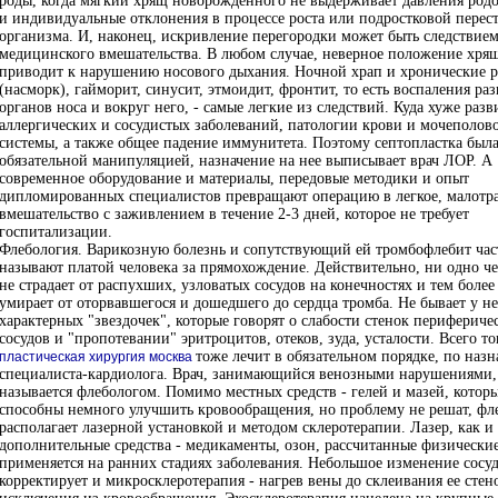
роды, когда мягкий хрящ новорожденного не выдерживает давления родо
и индивидуальные отклонения в процессе роста или подростковой перес
организма. И, наконец, искривление перегородки может быть следствие
медицинского вмешательства. В любом случае, неверное положение хря
приводит к нарушению носового дыхания. Ночной храп и хронические 
(насморк), гайморит, синуcит, этмоидит, фронтит, то есть воспаления ра
органов носа и вокруг него, - самые легкие из следствий. Куда хуже разв
аллергических и сосудистых заболеваний, патологии крови и мочеполов
системы, а также общее падение иммунитета. Поэтому септопластка была
обязательной манипуляцией, назначение на нее выписывает врач ЛОР. А
современное оборудование и материалы, передовые методики и опыт
дипломированных специалистов превращают операцию в легкое, малотр
вмешательство с заживлением в течение 2-3 дней, которое не требует
госпитализации.
Флебология. Варикозную болезнь и сопутствующий ей тромбофлебит час
называют платой человека за прямохождение. Действительно, ни одно ч
не страдает от распухших, узловатых сосудов на конечностях и тем более
умирает от оторвавшегося и дошедшего до сердца тромба. Не бывает у не
характерных "звездочек", которые говорят о слабости стенок перифериче
сосудов и "пропотевании" эритроцитов, отеков, зуда, усталости. Всего то
тоже лечит в обязательном порядке, по наз
пластическая хирургия москва
специалиста-кардиолога. Врач, занимающийся венозными нарушениями,
называется флебологом. Помимо местных средств - гелей и мазей, котор
способны немного улучшить кровообращения, но проблему не решат, фл
располагает лазерной установкой и методом склеротерапии. Лазер, как и
дополнительные средства - медикаменты, озон, рассчитанные физические
применяется на ранних стадиях заболевания. Небольшое изменение сосу
корректирует и микросклеротерапия - нагрев вены до склеивания ее стен