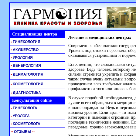
Специализация центра
Лечение в медицинских центрах
•
ГИНЕКОЛОГИЯ
Современная «бесплатная» государс
•
АКУШЕРСТВО
Уровень подготовки персонала, обо
оказываются устаревшими и подлеж
•
УРОЛОГИЯ
Естественно, что сложившаяся ситу
•
ВЕНЕРОЛОГИЯ
здоровье. Ведь человек, которому н
силами стремится укрепить и сохрани
•
ДЕРМАТОЛОГИЯ
таком случае очень актуальны вопр
проведением всех требуемых анализ
•
КОСМЕТОЛОГИЯ
профилактики того или иного забол
•
ДИАГНОСТИКА
В случае подобной необходимости, д
Консультация online
лучше всего обращаться в медицинск
вполне оправданна. Ведь и персонал
•
ГИНЕКОЛОГА
высшем уровне. Если врач – то тол
•
УРОЛОГА
категории и имеющий огромный прак
последние технические новинки. Ес
•
КОСМЕТОЛОГА
передовые, хорошо зарекомендовавш
•
•
ОТЗЫВЫ
•
•