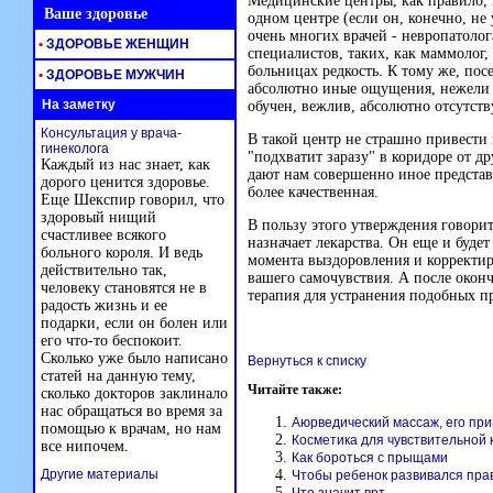
Медицинские центры, как правило, 
Ваше здоровье
одном центре (если он, конечно, н
очень многих врачей - невропатолог
•
ЗДОРОВЬЕ ЖЕНЩИН
специалистов, таких, как маммолог,
больницах редкость. К тому же, пос
•
ЗДОРОВЬЕ МУЖЧИН
абсолютно иные ощущения, нежели г
На заметку
обучен, вежлив, абсолютно отсутств
Консультация у врача-
В такой центр не страшно привести и
гинеколога
"подхватит заразу" в коридоре от д
Каждый из нас знает, как
дают нам совершенно иное представ
дорого ценится здоровье.
более качественная.
Еще Шекспир говорил, что
здоровый нищий
В пользу этого утверждения говорит 
счастливее всякого
назначает лекарства. Он еще и будет
больного короля. И ведь
момента выздоровления и корректир
действительно так,
вашего самочувствия. А после окон
человеку становятся не в
терапия для устранения подобных п
радость жизнь и ее
подарки, если он болен или
его что-то беспокоит.
Сколько уже было написано
Вернуться к списку
статей на данную тему,
Читайте также:
сколько докторов заклинало
нас обращаться во время за
Аюрведический массаж, его пр
помощью к врачам, но нам
Косметика для чувствительной 
все нипочем.
Как бороться с прыщами
Другие материалы
Чтобы ребенок развивался пра