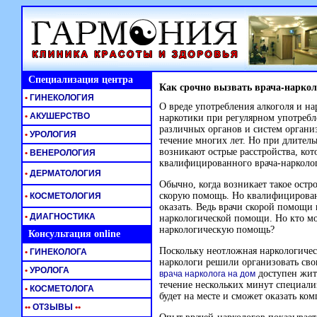
Специализация центра
Как срочно вызвать врача-наркол
•
ГИНЕКОЛОГИЯ
О вреде употребления алкоголя и на
•
АКУШЕРСТВО
наркотики при регулярном употреб
различных органов и систем организ
•
УРОЛОГИЯ
течение многих лет. Но при длител
возникают острые расстройства, ко
•
ВЕНЕРОЛОГИЯ
квалифицированного врача-нарколог
•
ДЕРМАТОЛОГИЯ
Обычно, когда возникает такое остр
скорую помощь. Но квалифицирован
•
КОСМЕТОЛОГИЯ
оказать. Ведь врачи скорой помощи
•
ДИАГНОСТИКА
наркологической помощи. Но кто м
наркологическую помощь?
Консультация online
Поскольку неотложная наркологическ
•
ГИНЕКОЛОГА
наркологи решили организовать св
•
УРОЛОГА
доступен жит
врача нарколога на дом
течение нескольких минут специали
•
КОСМЕТОЛОГА
будет на месте и сможет оказать к
•
•
ОТЗЫВЫ
•
•