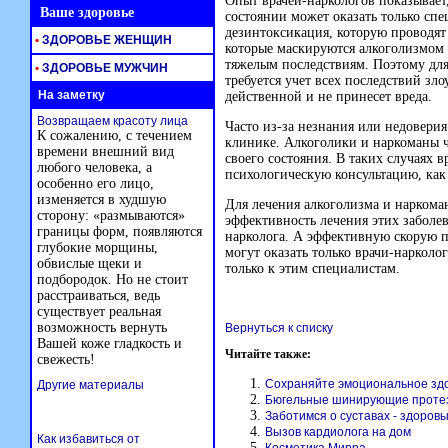
Опыт врачей-наркологов показывает
Ваше здоровье
состоянии может оказать только спе
дезинтоксикация, которую проводят
•
ЗДОРОВЬЕ ЖЕНЩИН
которые маскируются алкоголизмом
тяжелым последствиям. Поэтому дл
•
ЗДОРОВЬЕ МУЖЧИН
требуется учет всех последствий зл
На заметку
действенной и не принесет вреда.
Возвращаем красоту лица
Часто из-за незнания или недоверия
К сожалению, с течением
клинике. Алкоголики и наркоманы ч
времени внешний вид
своего состояния. В таких случаях 
любого человека, а
психологическую консультацию, как 
особенно его лицо,
изменяется в худшую
Для лечения алкоголизма и наркома
сторону: «размываются»
эффективность лечения этих заболев
границы форм, появляются
нарколога. А эффективную скорую 
глубокие морщины,
могут оказать только врачи-наркол
обвислые щеки и
только к этим специалистам.
подбородок. Но не стоит
расстраиваться, ведь
существует реальная
возможность вернуть
Вернуться к списку
Вашей коже гладкость и
Читайте также:
свежесть!
Сохраняйте эмоциональное здо
Другие материалы
Бюгельные шинирующие проте
Заботимся о суставах - здоров
Вызов кардиолога на дом
Как избавиться от