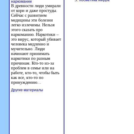
Косметика Мирра
наркомании
В древности люди умирали
от кори и даже простуды.
Сейчас с развитием
медицины эти болезни
легко излечимы. Нельзя
этого сказать про
наркоманию. Наркотики –
это вирус, который убивает
человека медленно и
мучительно. Люди
начинают принимать
наркотики по разным
причинам. Кто-то из-за
проблем в семье или на
работе, кто-то, чтобы быть
как все, кто-то по
принуждению…
Другие материалы