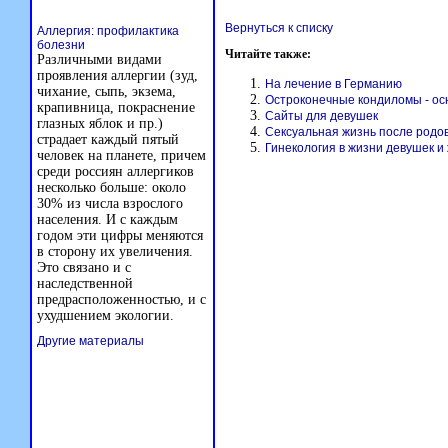
Вернуться к списку
Аллергия: профилактика
болезни
Читайте также:
Различными видами
проявления аллергии (зуд,
На лечение в Германию
чихание, сыпь, экзема,
Остроконечные кондиломы - ос
крапивница, покраснение
Сайты для девушек
глазных яблок и пр.)
Сексуальная жизнь после родо
страдает каждый пятый
Гинекология в жизни девушек 
человек на планете, причем
среди россиян аллергиков
несколько больше: около
30% из числа взрослого
населения. И с каждым
годом эти цифры меняются
в сторону их увеличения.
Это связано и с
наследственной
предрасположенностью, и с
ухудшением экологии.
Другие материалы