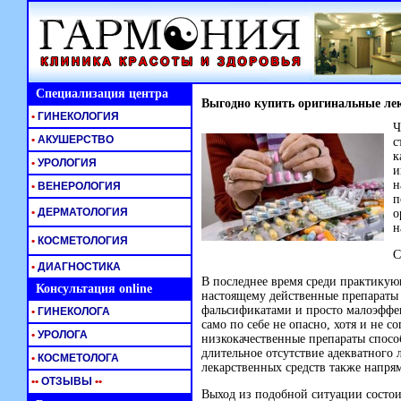
Специализация центра
Выгодно купить оригинальные ле
•
ГИНЕКОЛОГИЯ
Ч
•
АКУШЕРСТВО
с
к
•
УРОЛОГИЯ
и
н
•
ВЕНЕРОЛОГИЯ
п
•
ДЕРМАТОЛОГИЯ
о
н
•
КОСМЕТОЛОГИЯ
С
•
ДИАГНОСТИКА
В последнее время среди практикую
Консультация online
настоящему действенные препараты 
фальсификатами и просто малоэффе
•
ГИНЕКОЛОГА
само по себе не опасно, хотя и не 
•
УРОЛОГА
низкокачественные препараты спосо
длительное отсутствие адекватного
•
КОСМЕТОЛОГА
лекарственных средств также напрям
•
•
ОТЗЫВЫ
•
•
Выход из подобной ситуации состои