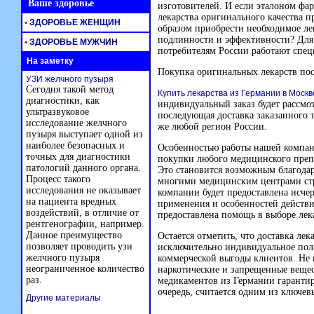
Ваше здоровье
изготовителей. И если эталоном фа
лекарства оригинального качества 
•
ЗДОРОВЬЕ ЖЕНЩИН
образом приобрести необходимое лек
подлинности и эффективности? Для 
•
ЗДОРОВЬЕ МУЖЧИН
потребителям России работают спе
На заметку
Покупка оригинальных лекарств по
УЗИ желчного пузыря
Сегодня такой метод
Купить лекарства из Германии в Москв
диагностики, как
индивидуальный заказ будет рассмо
ультразвуковое
последующая доставка заказанного т
исследование желчного
же любой регион России.
пузыря выступает одной из
наиболее безопасных и
Особенностью работы нашей компан
точных для диагностики
покупки любого медицинского препа
патологий данного органа.
Это становится возможным благодар
Процесс такого
многими медицинским центрами ст
исследования не оказывает
компании будет предоставлена исч
на пациента вредных
применения и особенностей действия
воздействий, в отличие от
предоставлена помощь в выборе лек
рентгенографии, например.
Данное преимущество
Остается отметить, что доставка ле
позволяет проводить узи
исключительно индивидуальное пол
желчного пузыря
коммерческой выгоды клиентов. Не п
неограниченное количество
наркотические и запрещенные вещес
раз.
медикаментов из Германии гарантиру
очередь, считается одним из ключе
Другие материалы