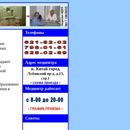
Телефоны
кое
овых
радают
Адрес медцентра
е
м. Китай-город,
ной
Лубянский пр-д, д.23,
стр.1
• схема проезда
•
бразование
Медцентр работает
ения в
• ГРАФИК ПРИЕМА •
Советы