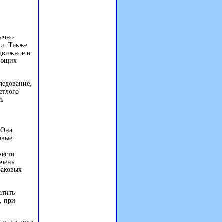
бычно
и. Также
одвижное и
жающих
ледование,
етлого
ть
 Она
овые
вести
очень
раковых
атить
, при