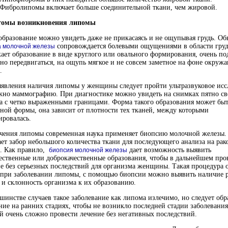
Фибролипомы включает больше соединительной ткани, чем жировой.
омы возникновения липомы
образование можно увидеть даже не прикасаясь и не ощупывая грудь. О
сопровождается болевыми ощущениями в области груд
 молочной железы
ает образование в виде круглого или овального формирования, очень п
но передвигаться, на ощупь мягкое и не совсем заметное на фоне окру
.
явления наличия липомы у женщины следует пройти ультразвуковое исс
жно маммографию. При диагностике можно увидеть на снимках пятно св
а с четко выраженными границами. Форма такого образования может бы
ной формы, она зависит от плотности тех тканей, между которыми
ровалась.
ечения липомы современная наука применяет биопсию молочной железы.
ет забор небольшого количества ткани для последующего анализа на рак
и. Как правило,
дает возможность выявить
биопсия молочной железы
ественные или доброкачественные образования, чтобы в дальнейшем про
е без серьезных последствий для организма женщины. Такая процедура 
 при заболевании липомы, с помощью биопсии можно выявить наличие 
 и склонность организма к их образованию.
шинстве случаев такое заболевание как липома излечимо, но следует обр
ие на ранних стадиях, чтобы не возникло последней стадии заболевания
й очень сложно провести лечение без негативных последствий.