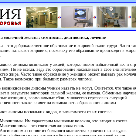
а молочной железы: симптомы, диагностика, лечение
ма
– это доброкачественное образование в жировой ткани груди. Часто та
вание называют жировик, поскольку его образование происходит в жир
.
авило, липомы возникают у людей, которые имеют избыточный вес и ст
ием. Но не всегда, ведь это образование накапливает в себе значительно
ство жира. Часто такое образование у женщин может вызвать рак молоч
ы. Такое возможно при больших размерах липомы.
 возникновение липомы ученые назвать не могут. Считается, что такое о
ает в результате закупорки сальной железы, ее выхода. Обменные наруш
зме женщины, гормональные сбои, множество стрессовых ситуаций.
ственность также влияет на возможность образования липомы.
ают липомы нескольких видов, в зависимости от их состава.
Миолипомы. Им характерны мышечные волокна, что входят в состав.
Миксолипомы – это слизистая жировая ткань.
Ангиолипомы состоят из большого количества кровеносных сосудов.
Липофибромы в них находится большое количество жировой ткани.