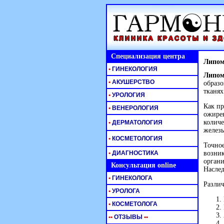
Специализация центра
Липом
•
ГИНЕКОЛОГИЯ
Липо
•
АКУШЕРСТВО
образо
тканях
•
УРОЛОГИЯ
Как пр
•
ВЕНЕРОЛОГИЯ
ожирен
количе
•
ДЕРМАТОЛОГИЯ
желез
•
КОСМЕТОЛОГИЯ
Точное
•
ДИАГНОСТИКА
возник
органи
Консультация online
Наслед
•
ГИНЕКОЛОГА
Различ
•
УРОЛОГА
•
КОСМЕТОЛОГА
•
•
ОТЗЫВЫ
•
•