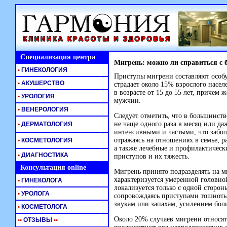
Специализация центра
Мигрень: можно ли справиться с 
•
ГИНЕКОЛОГИЯ
Приступы мигрени составляют особ
•
АКУШЕРСТВО
страдает около 15% взрослого насел
в возрасте от 15 до 55 лет, причем
•
УРОЛОГИЯ
мужчин.
•
ВЕНЕРОЛОГИЯ
Следует отметить, что в большинст
не чаще одного раза в месяц или да
•
ДЕРМАТОЛОГИЯ
интенсивными и частыми, что забол
отражаясь на отношениях в семье, р
•
КОСМЕТОЛОГИЯ
а также лечебные и профилактическ
•
ДИАГНОСТИКА
приступов и их тяжесть.
Консультация online
Мигрень принято подразделять на м
характеризуется умеренной головно
•
ГИНЕКОЛОГА
локализуется только с одной стороны
•
УРОЛОГА
сопровождаясь приступами тошноты
звукам или запахам, усилением бол
•
КОСМЕТОЛОГА
Около 20% случаев мигрени относятс
•
•
ОТЗЫВЫ
•
•