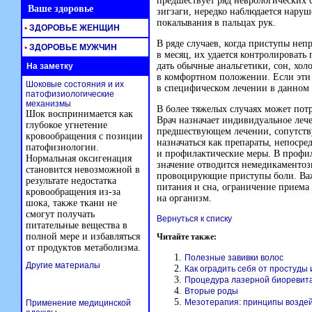
предшествует ряд неврологических с
Ваше здоровье
зигзаги, нередко наблюдается нару
покалывания в пальцах рук.
•
ЗДОРОВЬЕ ЖЕНЩИН
В ряде случаев, когда приступы не
•
ЗДОРОВЬЕ МУЖЧИН
в месяц, их удается контролироват
дать обычные анальгетики, сон, хол
На заметку
в комфортном положении. Если эти
Шоковые состояния и их
в специфическом лечении в данном 
патофизиологические
механизмы
В более тяжелых случаях может потр
Шок воспринимается как
Врач назначает индивидуальное леч
глубокое угнетение
предшествующем лечении, сопутств
кровообращения с позиции
назначаться как препараты, непоср
патофизиологии.
и профилактические меры. В профи
Нормальная оксигенация
значение отводится немедикаменто
становится невозможной в
провоцирующие приступы боли. Важ
результате недостатка
питания и сна, ограничение приема
кровообращения из-за
на организм.
шока, также ткани не
смогут получать
Вернуться к списку
питательные вещества в
полной мере и избавляться
Читайте также:
от продуктов метаболизма.
Полезные завивки волос
Другие материалы
Как оградить себя от простуды 
Процедура лазерной биоревит
Вторые роды
Мезотерапия: принципы воздей
Применение медицинской