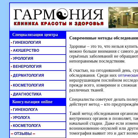
Специализация центра
Современные методы обследовани
•
ГИНЕКОЛОГИЯ
Здоровье – это то, что нельзя купит
•
АКУШЕРСТВО
можно больше внимания с самого дет
серьёзных заболеваний не обращают
•
УРОЛОГИЯ
непоправимым последствиям.
•
ВЕНЕРОЛОГИЯ
К счастью, на сегодняшний день, с
обследования. Среди них
•
ДЕРМАТОЛОГИЯ
оптическая
неразрушающем послойном исследова
прежде всего, измерение и сложная
•
КОСМЕТОЛОГИЯ
различных тканей.
•
ДИАГНОСТИКА
Специалисты советуют делать полную
Консультация online
действует метод – кто предупреждён
•
ГИНЕКОЛОГА
Такой метод обследования организм
•
УРОЛОГА
внутренних органов и позволяет, та
начальной стадии. Даже если измен
•
КОСМЕТОЛОГА
возникновению опухолей или других
томография выявит это и даст возм
•
•
ОТЗЫВЫ
•
•