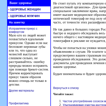
Ваше здоровье
Не стоит путать эту компьютерную 
диагностикой организма». Для про
•
ЗДОРОВЬЕ ЖЕНЩИН
специальное заключение врача, напр
имеет высшее медицинское образова
•
ЗДОРОВЬЕ МУЖЧИН
оптический томограф не под силу о
часто, от точности этих расшифрово
На заметку
Исправляем прикус с
Не так давно в больших городах Рос
комфортом
быстро и недорого обследовать весь
Мало кто из людей может
ничего общего с настоящим медици
похвастаться идеальным
томография в рекламе не нуждается,
прикусом. Однако если вас
беспокоят неровные зубы
Чтобы не попасться на уловки моше
или то, что одна из
объявлениям и слухам. Не платите з
челюстей выступает
предусмотрено вашим страховым по
слишком сильно, не
проведения обследования. Это долж
расстраивайтесь: ошибку
документы для проведения лечения 
природы можно исправить
вашем здоровье.
при помощи брекет-систем.
Причем корректировать
Будьте внимательны и будьте здоров
прикус таким образом
можно отнюдь не только в
детстве.
Вернуться к списку
Другие материалы
Читайте также:
Частое употребление сосисок м
Профилактика
Ультразвуковая очистка инстру