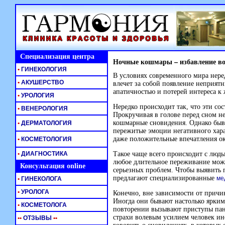
Специализация центра
Ночные кошмары – избавление в
•
ГИНЕКОЛОГИЯ
В условиях современного мира нере
•
АКУШЕРСТВО
влечет за собой появление неприят
апатичностью и потерей интереса к
•
УРОЛОГИЯ
Нередко происходит так, что эти с
•
ВЕНЕРОЛОГИЯ
Прокручивая в голове перед сном н
кошмарные сновидения. Однако быва
•
ДЕРМАТОЛОГИЯ
пережитые эмоции негативного хара
даже положительные впечатления ок
•
КОСМЕТОЛОГИЯ
•
ДИАГНОСТИКА
Такое чаще всего происходит с люд
любое длительное переживание може
Консультация online
серьезных проблем. Чтобы выявить 
предлагают специализированные
ме
•
ГИНЕКОЛОГА
•
УРОЛОГА
Конечно, вне зависимости от причи
Иногда они бывают настолько ярким
•
КОСМЕТОЛОГА
повторении вызывают приступы пани
страхи волевым усилием человек ино
•
•
ОТЗЫВЫ
•
•