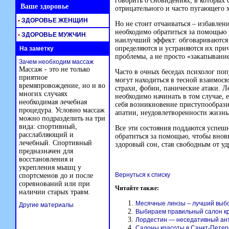
говорить о сновидениях, в которых
Ваше здоровье
отрицательного и часто пугающего х
•
ЗДОРОВЬЕ ЖЕНЩИН
Но не стоит отчаиваться – избавле
необходимо обратиться за помощью 
•
ЗДОРОВЬЕ МУЖЧИН
наилучший эффект: обговариваются
определяются и устраняются их прич
На заметку
проблемы, а не просто «закапывание
Зачем необходим массаж
Массаж - это не только
Часто в очных беседах психолог поп
приятное
могут находиться в тесной взаимос
времяпровождение, но и во
страхи, фобии, панические атаки. Л
многих случаях
необходимо начинать в том случае,
необходимая лечебная
себя возникновение приступообраз
процедура. Условно массаж
апатии, неудовлетворенности жизнь
можно подразделить на три
вида: спортивный,
Все эти состояния поддаются успеш
расслабляющий и
обратиться за помощью, чтобы вновь
лечебный. Спортивный
здоровый сон, став свободным от у
предназначен для
восстановления и
укрепления мышц у
Вернуться к списку
спортсменов до и после
соревнований или при
Читайте также:
наличии старых травм.
Месячные линзы – лучший выбо
Другие материалы
Выбираем правильный салон к
Лордестин — неседативный ан
Салоны красоты в Санкт-Петер