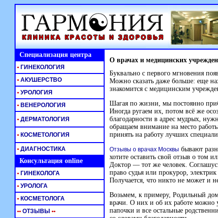
Специализация центра
О врачах и медицинских учрежде
•
ГИНЕКОЛОГИЯ
Буквально с первого мгновения появ
•
АКУШЕРСТВО
Можно сказать даже больше: еще на
знакомится с медицинским учрежде
•
УРОЛОГИЯ
Шагая по жизни, мы постоянно при
•
ВЕНЕРОЛОГИЯ
Иногда ругаем их, потом всё же ос
благодарности в адрес мудрых, нуж
•
ДЕРМАТОЛОГИЯ
обращаем внимание на место работы
принять на работу лучших специали
•
КОСМЕТОЛОГИЯ
•
ДИАГНОСТИКА
бывают разн
Отзывы о врачах Москвы
хотите оставить свой отзыв о том и
Консультация online
Доктор — тот же человек. Соглашусь
право судья или прокурор, электрик 
•
ГИНЕКОЛОГА
Получается, что никто не может и н
•
УРОЛОГА
Возьмем, к примеру, Родильный дом
•
КОСМЕТОЛОГА
врачи. О них и об их работе можно
папочки и все остальные родственн
•
•
ОТЗЫВЫ
•
•