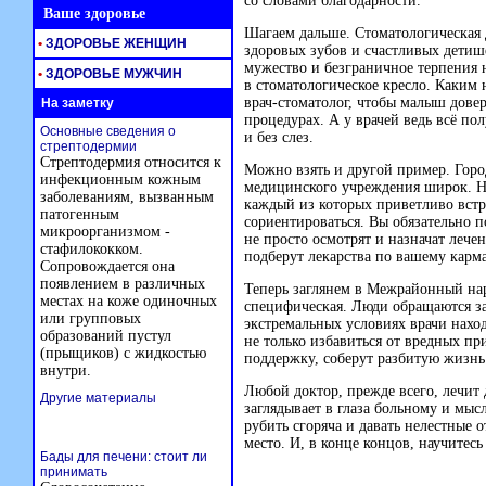
со словами благодарности.
Ваше здоровье
Шагаем дальше. Стоматологическая 
•
ЗДОРОВЬЕ ЖЕНЩИН
здоровых зубов и счастливых детиш
мужество и безграничное терпения 
•
ЗДОРОВЬЕ МУЖЧИН
в стоматологическое кресло. Каким
врач-стоматолог,
чтобы малыш довери
На заметку
процедурах. А у врачей ведь всё по
Основные сведения о
и без слез.
стрептодермии
Стрептодермия относится к
Можно взять и другой пример. Горо
инфекционным кожным
медицинского учреждения широк. На
заболеваниям, вызванным
каждый из которых приветливо встр
патогенным
сориентироваться. Вы обязательно 
микроорганизмом -
не просто осмотрят и назначат лече
стафилококком.
подберут лекарства по вашему карм
Сопровождается она
появлением в различных
Теперь заглянем в Межрайонный нар
местах на коже одиночных
специфическая. Люди обращаются за
или групповых
экстремальных условиях врачи наход
образований пустул
не только избавиться от вредных п
(прыщиков) с жидкостью
поддержку, соберут разбитую жизнь
внутри.
Любой доктор, прежде всего, лечит 
Другие материалы
заглядывает в глаза больному и мыс
рубить сгоряча и давать нелестные о
место. И, в конце концов, научитес
Бады для печени: стоит ли
принимать