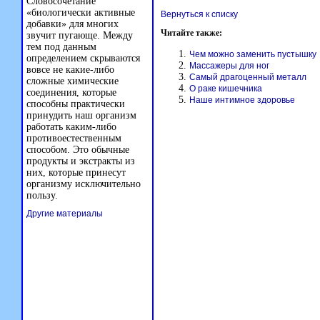
Словосочетание
«биологически активные
Вернуться к списку
добавки» для многих
Читайте также:
звучит пугающе. Между
тем под данным
Чем можно заменить пустышку
определением скрываются
Массажеры для ног
вовсе не какие-либо
Самый драгоценный металл
сложные химические
О раке кишечника
соединения, которые
Наше интимное здоровье
способны практически
принудить наш организм
работать каким-либо
противоестественным
способом. Это обычные
продукты и экстракты из
них, которые принесут
организму исключительно
пользу.
Другие материалы