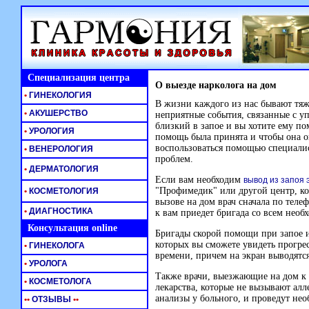
Специализация центра
О выезде нарколога на дом
•
ГИНЕКОЛОГИЯ
В жизни каждого из нас бывают тяж
•
АКУШЕРСТВО
неприятные события, связанные с у
близкий в запое и вы хотите ему пом
•
УРОЛОГИЯ
помощь была принята и чтобы она о
воспользоваться помощью специали
•
ВЕНЕРОЛОГИЯ
проблем.
•
ДЕРМАТОЛОГИЯ
Если вам необходим
вывод из запоя 
"Профимедик" или другой центр, ко
•
КОСМЕТОЛОГИЯ
вызове на дом врач сначала по телеф
•
ДИАГНОСТИКА
к вам приедет бригада со всем нео
Консультация online
Бригады скорой помощи при запое и
которых вы сможете увидеть прогре
•
ГИНЕКОЛОГА
времени, причем на экран выводятся
•
УРОЛОГА
Также врачи, выезжающие на дом к
•
КОСМЕТОЛОГА
лекарства, которые не вызывают алл
анализы у больного, и проведут не
•
•
ОТЗЫВЫ
•
•