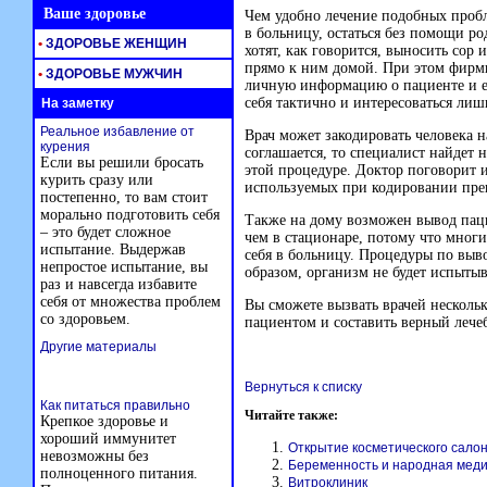
Ваше здоровье
Чем удобно лечение подобных пробл
в больницу, остаться без помощи ро
•
ЗДОРОВЬЕ ЖЕНЩИН
хотят, как говорится, выносить сор
прямо к ним домой. При этом фирмы
•
ЗДОРОВЬЕ МУЖЧИН
личную информацию о пациенте и ег
себя тактично и интересоваться лиш
На заметку
Реальное избавление от
Врач может закодировать человека на
курения
соглашается, то специалист найдет 
Если вы решили бросать
этой процедуре. Доктор поговорит 
курить сразу или
используемых при кодировании пре
постепенно, то вам стоит
морально подготовить себя
Также на дому возможен вывод пацие
– это будет сложное
чем в стационаре, потому что многи
испытание. Выдержав
себя в больницу. Процедуры по выво
непростое испытание, вы
образом, организм не будет испытыв
раз и навсегда избавите
себя от множества проблем
Вы сможете вызвать врачей нескольк
со здоровьем.
пациентом и составить верный лече
Другие материалы
Вернуться к списку
Как питаться правильно
Читайте также:
Крепкое здоровье и
хороший иммунитет
Открытие косметического сало
невозможны без
Беременность и народная мед
полноценного питания.
Витроклиник