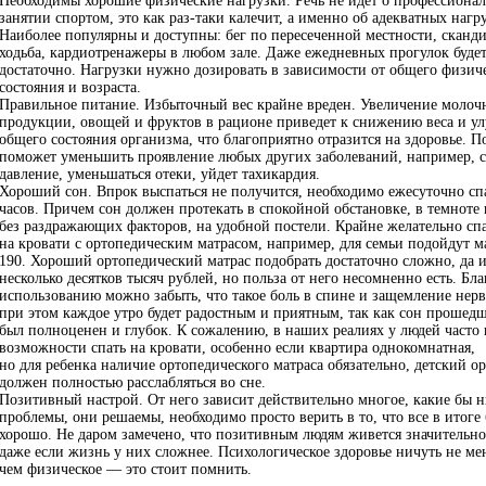
Необходимы хорошие физические нагрузки. Речь не идет о профессиона
занятии спортом, это как
раз-таки
калечит, а именно об адекватных нагру
Наиболее популярны и доступны: бег по пересеченной местности, сканд
ходьба, кардиотренажеры в любом зале. Даже ежедневных прогулок буде
достаточно. Нагрузки нужно дозировать в зависимости от общего физич
состояния и возраста.
Правильное питание. Избыточный вес крайне вреден. Увеличение молоч
продукции, овощей и фруктов в рационе приведет к снижению веса и 
общего состояния организма, что благоприятно отразится на здоровье. П
поможет уменьшить проявление любых других заболеваний, например, 
давление, уменьшаться отеки, уйдет тахикардия.
Хороший сон. Впрок выспаться не получится, необходимо ежесуточно спа
часов. Причем сон должен протекать в спокойной обстановке, в темноте
без раздражающих факторов, на удобной постели. Крайне желательно сп
на кровати с ортопедическим матрасом, например, для семьи подойдут м
190. Хороший ортопедический матрас подобрать достаточно сложно, да и
несколько десятков тысяч рублей, но польза от него несомненно есть. Бла
использованию можно забыть, что такое боль в спине и защемление нерв
при этом каждое утро будет радостным и приятным, так как сон прошед
был полноценен и глубок. К сожалению, в наших реалиях у людей часто 
возможности спать на кровати, особенно если квартира однокомнатная,
но для ребенка наличие ортопедического матраса обязательно, детский о
должен полностью расслабляться во сне.
Позитивный настрой. От него зависит действительно многое, какие бы 
проблемы, они решаемы, необходимо просто верить в то, что все в итоге 
хорошо. Не даром замечено, что позитивным людям живется значительно
даже если жизнь у них сложнее. Психологическое здоровье ничуть не ме
чем физическое — это стоит помнить.