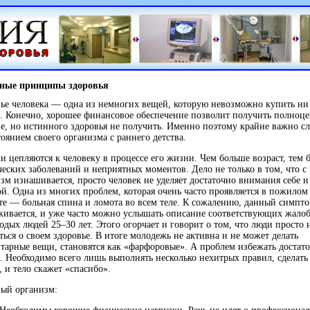
ные принципы здоровья
ье человека — одна из немногих вещей, которую невозможно купить ни 
. Конечно, хорошее финансовое обеспечение позволит получить полноц
е, но истинного здоровья не получить. Именно поэтому крайне важно сл
тоянием своего организма с раннего детства.
и цепляются к человеку в процессе его жизни. Чем больше возраст, тем 
еских заболеваний и неприятных моментов. Дело не только в том, что с
зм изнашивается, просто человек не уделяет достаточно внимания себе и
ой. Одна из многих проблем, которая очень часто проявляется в пожилом
те — больная спина и ломота во всем теле. К сожалению, данный симпт
ивается, и уже часто можно услышать описание соответствующих жало
одых людей 25–30 лет. Этого огорчает и говорит о том, что люди просто н
ться о своем здоровье. В итоге молодежь не активна и не может делать
тарные вещи, становятся как «фарфоровые». А проблем избежать достат
. Необходимо всего лишь выполнять несколько нехитрых правил, сделать
 и тело скажет «спасибо».
вый организм: