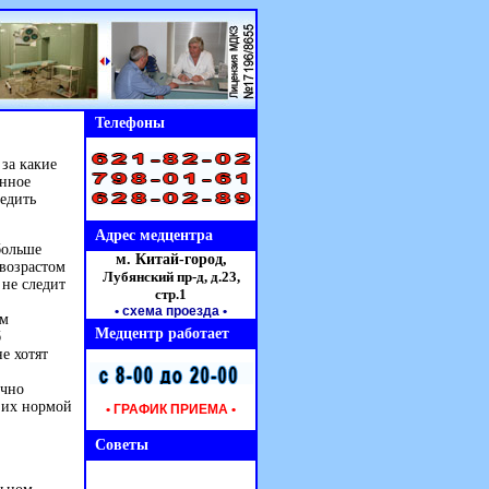
Телефоны
за какие
енное
едить
Адрес медцентра
больше
м. Китай-город,
 возрастом
Лубянский пр-д, д.23,
 не следит
стр.1
• схема проезда
•
ом
Медцентр работает
б
е хотят
очно
 их нормой
• ГРАФИК ПРИЕМА •
Советы