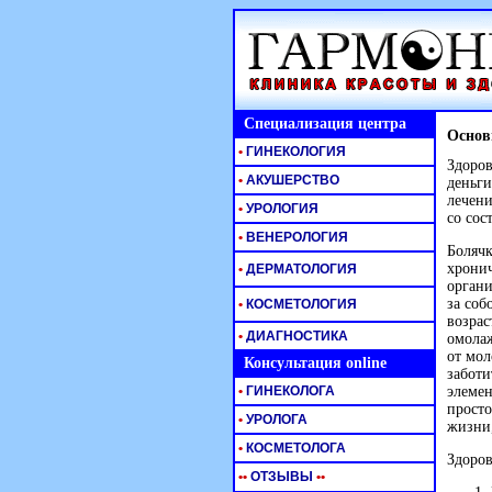
Специализация центра
Основ
•
ГИНЕКОЛОГИЯ
Здоров
•
АКУШЕРСТВО
деньги
лечени
•
УРОЛОГИЯ
со сос
•
ВЕНЕРОЛОГИЯ
Болячк
хронич
•
ДЕРМАТОЛОГИЯ
органи
за соб
•
КОСМЕТОЛОГИЯ
возрас
•
ДИАГНОСТИКА
омолаж
от мол
Консультация online
заботи
•
ГИНЕКОЛОГА
элемен
просто
•
УРОЛОГА
жизни,
•
КОСМЕТОЛОГА
Здоро
•
•
ОТЗЫВЫ
•
•