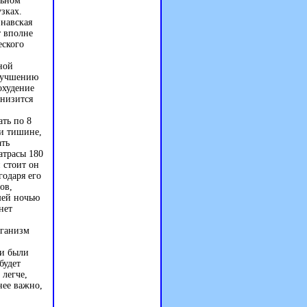
льном
зках.
инавская
т вполне
еского
ной
улучшению
охудение
снизится
ть по 8
 и тишине,
ать
атрасы 180
 стоит он
годаря его
ов,
шей ночью
нет
рганизм
ни были
будет
 легче,
нее важно,