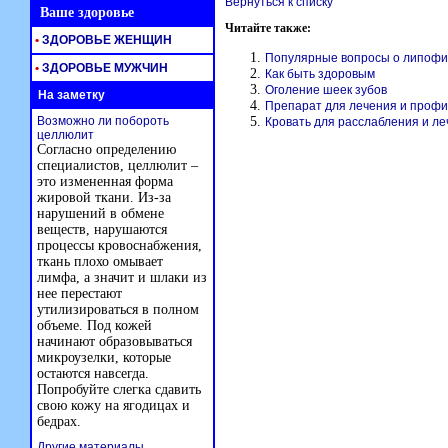
Вернуться к списку
Ваше здоровье
Читайте также:
•
ЗДОРОВЬЕ ЖЕНЩИН
Популярные вопросы о липофи
•
ЗДОРОВЬЕ МУЖЧИН
Как быть здоровым
Оголение шеек зубов
На заметку
Препарат для лечения и профи
Возможно ли побороть
Кровать для расслабления и л
целлюлит
Согласно определению
специалистов, целлюлит –
это измененная форма
жировой ткани. Из-за
нарушений в обмене
веществ, нарушаются
процессы кровоснабжения,
ткань плохо омывает
лимфа, а значит и шлаки из
нее перестают
утилизироваться в полном
объеме. Под кожей
начинают образовываться
микроузелки, которые
остаются навсегда.
Попробуйте слегка сдавить
свою кожу на ягодицах и
бедрах.
Другие материалы