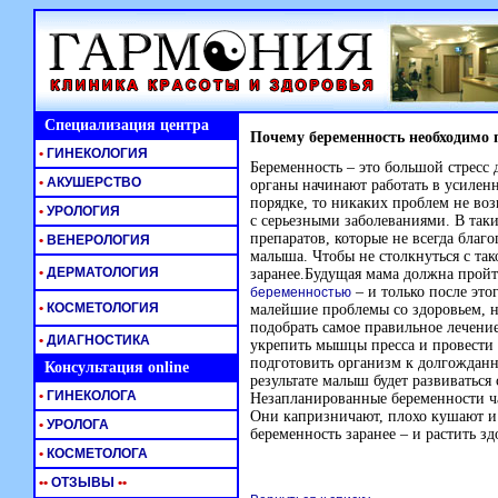
Специализация центра
Почему беременность необходимо 
•
ГИНЕКОЛОГИЯ
Беременность – это большой стресс 
•
АКУШЕРСТВО
органы начинают работать в усилен
порядке, то никаких проблем не воз
•
УРОЛОГИЯ
с серьезными заболеваниями. В так
препаратов, которые не всегда благ
•
ВЕНЕРОЛОГИЯ
малыша. Чтобы не столкнуться с та
•
ДЕРМАТОЛОГИЯ
заранее.Будущая мама должна пройт
– и только после это
беременностью
•
КОСМЕТОЛОГИЯ
малейшие проблемы со здоровьем, н
подобрать самое правильное лечени
•
ДИАГНОСТИКА
укрепить мышцы пресса и провести
подготовить организм к долгожданн
Консультация online
результате малыш будет развиваться 
•
ГИНЕКОЛОГА
Незапланированные беременности ч
Они капризничают, плохо кушают и
•
УРОЛОГА
беременность заранее – и растить з
•
КОСМЕТОЛОГА
•
•
ОТЗЫВЫ
•
•