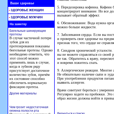
Ваше здоровье
5. Передозировка кофеина. Кофеин б
•
ЗДОРОВЬЕ ЖЕНЩИН
концентрирует внимание. Но все до
вызывает обратный эффект.
•
ЗДОРОВЬЕ МУЖЧИН
6. Обезвоживание. Вода нужна орган
На заметку
можно больше жидкости.
Бюгельные шинирующие
протезы
7. Заболевания сердца. Если вы пост
В случае частичной потери
и проверить свое здоровье на предм
зубов для их
признак того, что сердце не справля
протезирования показаны
бюгельные протезы. Однако
8. Синдром хронической усталости.
необходимо отметить, что
вы не можете справляться со своей
этот способ можно
не так. Обратитесь к врачу, пересмо
применять лишь в случае,
и вовремя ложитесь спать.
когда в зубном ряду
9. Аллергические реакции. Многие 
присутствует достаточное
Не обязательно наличие сыпи и зуда
количество зубов, причём
При употреблении продуктов питани
их состояние способно
выявить аллерген.
обеспечить нормальную
фиксацию протеза.
Врачи советуют бороться с умеренн
Другие материалы
Регулярно ходите на пробежки. Это
образ жизни должны войти в привы
Чем грозит недостаточная
гигиена полости рта
Вернуться к списку