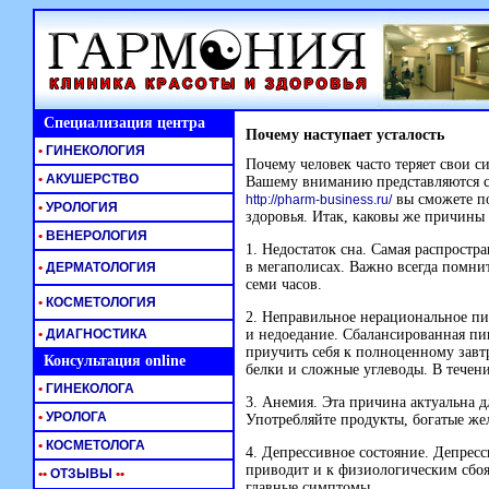
Специализация центра
Почему наступает усталость
•
ГИНЕКОЛОГИЯ
Почему человек часто теряет свои с
•
АКУШЕРСТВО
Вашему вниманию представляются с
вы сможете по
http://pharm-business.ru/
•
УРОЛОГИЯ
здоровья. Итак, каковы же причины 
•
ВЕНЕРОЛОГИЯ
1. Недостаток сна. Самая распростр
в мегаполисах. Важно всегда помнит
•
ДЕРМАТОЛОГИЯ
семи часов.
•
КОСМЕТОЛОГИЯ
2. Неправильное нерациональное пи
•
ДИАГНОСТИКА
и недоедание. Сбалансированная пи
приучить себя к полноценному завт
Консультация online
белки и сложные углеводы. В течени
•
ГИНЕКОЛОГА
3. Анемия. Эта причина актуальна 
•
УРОЛОГА
Употребляйте продукты, богатые же
•
КОСМЕТОЛОГА
4. Депрессивное состояние. Депрес
приводит и к физиологическим сбоя
•
•
ОТЗЫВЫ
•
•
главные симптомы.