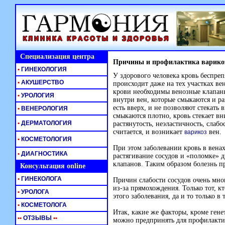
Специализация центра
Причины и профилактика варико
•
ГИНЕКОЛОГИЯ
У здорового человека кровь беспреп
•
АКУШЕРСТВО
происходит даже на тех участках ве
крови необходимы венозные клапан
•
УРОЛОГИЯ
внутри вен, которые смыкаются и ра
есть вверх, и не позволяют стекать в
•
ВЕНЕРОЛОГИЯ
смыкаются плотно, кровь стекает вн
•
ДЕРМАТОЛОГИЯ
растянутость, неэластичность, слабо
считается, и возникает
вен.
варикоз
•
КОСМЕТОЛОГИЯ
При этом заболевании кровь в венах
•
ДИАГНОСТИКА
растягивание сосудов и «поломке» 
клапанов. Таким образом болезнь пр
Консультация online
•
ГИНЕКОЛОГА
Причин слабости сосудов очень мно
из-за прямохождения. Только тот, к
•
УРОЛОГА
этого заболевания, да и то только в
•
КОСМЕТОЛОГА
Итак, какие же факторы, кроме генет
•
•
ОТЗЫВЫ
•
•
можно предпринять для профилакти