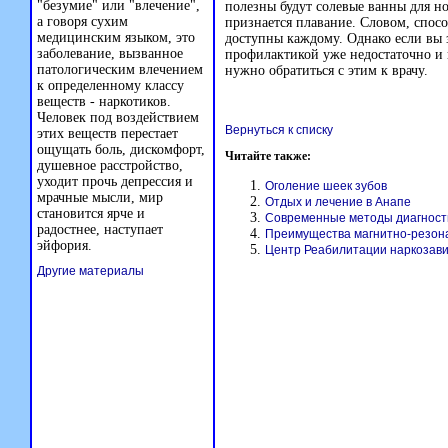
"безумие" или "влечение",
полезны будут солевые ванны для н
а говоря сухим
признается плавание. Словом, спос
медицинским языком, это
доступны каждому. Однако если вы 
заболевание, вызванное
профилактикой уже недостаточно и 
патологическим влечением
нужно обратиться с этим к врачу.
к определенному классу
веществ - наркотиков.
Человек под воздействием
Вернуться к списку
этих веществ перестает
ощущать боль, дискомфорт,
Читайте также:
душевное расстройство,
уходит прочь депрессия и
Оголение шеек зубов
мрачные мысли, мир
Отдых и лечение в Анапе
становится ярче и
Современные методы диагности
радостнее, наступает
Преимущества магнитно-резон
эйфория.
Центр Реабилитации наркозав
Другие материалы