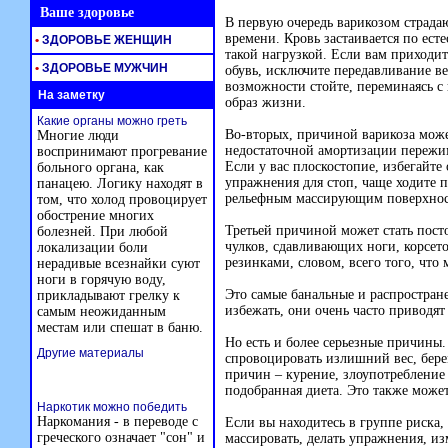
Ваше здоровье
В первую очередь варикозом страдаю
времени. Кровь застаивается по ест
•
ЗДОРОВЬЕ ЖЕНЩИН
такой нагрузкой. Если вам приходит
•
ЗДОРОВЬЕ МУЖЧИН
обувь, исключите передавливание в
возможности стойте, переминаясь с
На заметку
образ жизни.
Какие органы можно греть
Во-вторых, причиной варикоза може
Многие люди
недостаточной амортизации пережи
воспринимают прогревание
Если у вас плоскостопие, избегайте
больного органа, как
упражнения для стоп, чаще ходите 
панацею. Логику находят в
рельефным массирующим поверхнос
том, что холод провоцирует
обострение многих
Третьей причиной может стать пост
болезней. При любой
чулков, сдавливающих ноги, корсето
локализации боли
резинками, словом, всего того, что
нерадивые всезнайки суют
ноги в горячую воду,
Это самые банальные и распростране
прикладывают грелку к
избежать, они очень часто приводя
самым неожиданным
местам или спешат в баню.
Но есть и более серьезные причины
Другие материалы
спровоцировать излишний вес, бере
причин – курение, злоупотреблени
подобранная диета. Это также может
Наркотик можно победить
Наркомания - в переводе с
Если вы находитесь в группе риска,
греческого означает "сон" и
массировать, делать упражнения, и