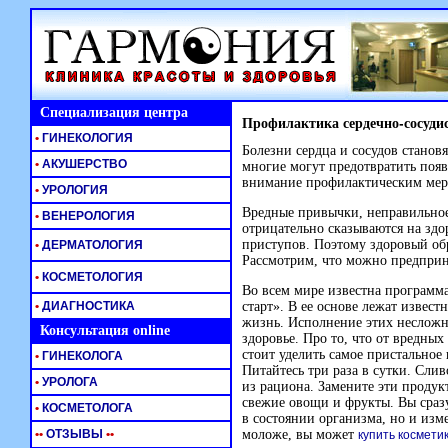
Специализация центра
Профилактика сердечно-сосуди
•
ГИНЕКОЛОГИЯ
Болезни сердца и сосудов станов
•
АКУШЕРСТВО
многие могут предотвратить появ
внимание профилактическим мер
•
УРОЛОГИЯ
Вредные привычки, неправильно
•
ВЕНЕРОЛОГИЯ
отрицательно сказываются на здо
приступов. Поэтому здоровый об
•
ДЕРМАТОЛОГИЯ
Рассмотрим, что можно предприн
•
КОСМЕТОЛОГИЯ
Во всем мире известна программ
•
ДИАГНОСТИКА
старт». В ее основе лежат извес
жизнь. Исполнение этих несложн
Консультация online
здоровье. Про то, что от вредных
стоит уделить самое пристально
•
ГИНЕКОЛОГА
Питайтесь три раза в сутки. Сли
•
УРОЛОГА
из рациона. Замените эти продук
свежие овощи и фрукты. Вы сразу
•
КОСМЕТОЛОГА
в состоянии организма, но и изм
•
•
ОТЗЫВЫ
•
•
моложе, вы может
купить косметик