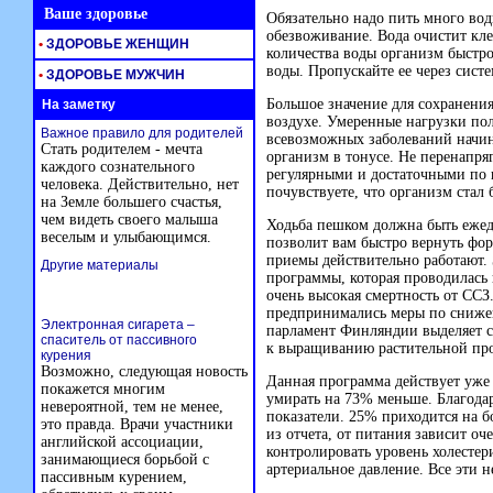
Ваше здоровье
Обязательно надо пить много вод
обезвоживание. Вода очистит кле
•
ЗДОРОВЬЕ ЖЕНЩИН
количества воды организм быстро
воды. Пропускайте ее через сист
•
ЗДОРОВЬЕ МУЖЧИН
Большое значение для сохранени
На заметку
воздухе. Умеренные нагрузки пол
Важное правило для родителей
всевозможных заболеваний начин
Стать родителем - мечта
организм в тонусе. Не перенапря
каждого сознательного
регулярными и достаточными по 
человека. Действительно, нет
почувствуете, что организм стал
на Земле большего счастья,
чем видеть своего малыша
Ходьба пешком должна быть ежед
веселым и улыбающимся.
позволит вам быстро вернуть фо
приемы действительно работают.
Другие материалы
программы, которая проводилась 
очень высокая смертность от ССЗ
предпринимались меры по сниже
Электронная сигарета –
парламент Финляндии выделяет с
спаситель от пассивного
к выращиванию растительной пр
курения
Возможно, следующая новость
Данная программа действует уже 2
покажется многим
умирать на 73% меньше. Благод
невероятной, тем не менее,
показатели. 25% приходится на б
это правда. Врачи участники
из отчета, от питания зависит о
английской ассоциации,
контролировать уровень холестер
занимающиеся борьбой с
артериальное давление. Все эти 
пассивным курением,